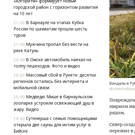
«Алгоритм» формирует новый
городской район с горизонтом развития
на 10 лет
В Барнауле на этапах Кубка
21:20
России по шахматам прошли шесть
туров
Мужчина пропал без вести на
21:00
реке Катунь
Смел
Ген
В Омске автомобиль наехал на
20:40
ЗИАС
толпу пешеходов. Фото и видео
трен
Массовый сбой в Рунете: десятки
20:20
СТР
регионов остались без интернета и
Вандалы в Ру
мобильной связи
vk.com/rubts
Медведю Мише в барнаульском
20:00
Поврежденн
зоопарке устроили освежающий душ в
мирном мир
жару. Видео
рядом.
Сутенерша с семью помощницами
19:40
открыла две сауны для интим-услуг в
Сквер созд
Бийске
пережил в 