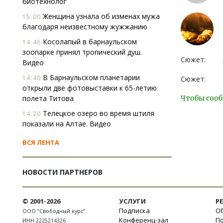
биотехнолог
Женщина узнала об изменах мужа
15:00
благодаря неизвестному жужжанию
Косолапый в барнаульском
14:46
зоопарке принял тропический душ.
Сюжет:
Видео
В Барнаульском планетарии
14:40
Сюжет:
открыли две фотовыставки к 65-летию
полета Титова
Чтобы сооб
Телецкое озеро во время штиля
14:20
показали на Алтае. Видео
ВСЯ ЛЕНТА
НОВОСТИ ПАРТНЕРОВ
© 2001-2026
УСЛУГИ
Р
Подписка
Об
ООО “Свободный курс”
Конференц-зал
П
ИНН 2225214326