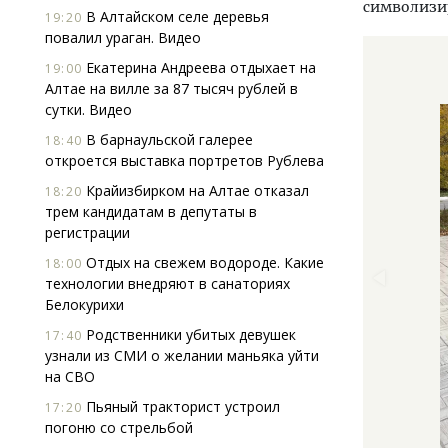
символизи
В Алтайском селе деревья
19:20
повалил ураган. Видео
Екатерина Андреева отдыхает на
19:00
Алтае на вилле за 87 тысяч рублей в
сутки. Видео
В барнаульской галерее
18:40
откроется выставка портретов Рублева
Крайизбирком на Алтае отказал
18:20
трем кандидатам в депутаты в
регистрации
Отдых на свежем водороде. Какие
18:00
технологии внедряют в санаториях
Белокурихи
Родственники убитых девушек
17:40
узнали из СМИ о желании маньяка уйти
на СВО
Пьяный тракторист устроил
17:20
погоню со стрельбой