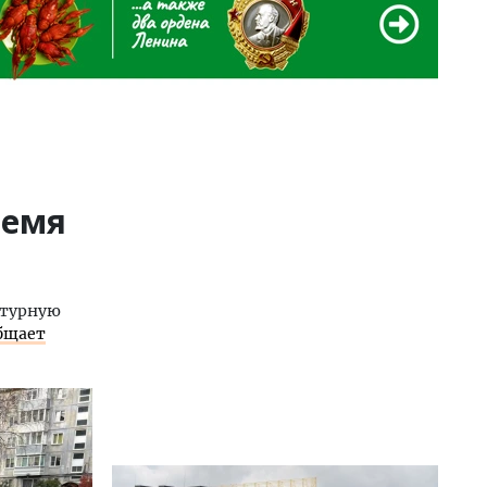
ремя
птурную
бщает