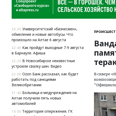
Университетский «бизнесмен»,
23:30
ПРОИСШЕСТ
обмеление и новые автобусы. Что
произошло на Алтае 6 августа
Ванд
Как пройдут выходные 7-9 августа
22:40
памя
в Барнауле. Афиша
тера
В Новосибирске неизвестные
22:20
устроили свалку шин. Видео
Ozon Банк рассказал, как будет
В сквере «
22:00
работать под санкциями
композици
Великобритании
"Официаль
Больница и медучреждения на
21:40
Алтае получили пять новых
автомобилей
Территория опережения. ГК
10:00