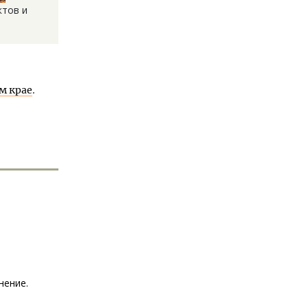
ктов и
м крае
.
нение.