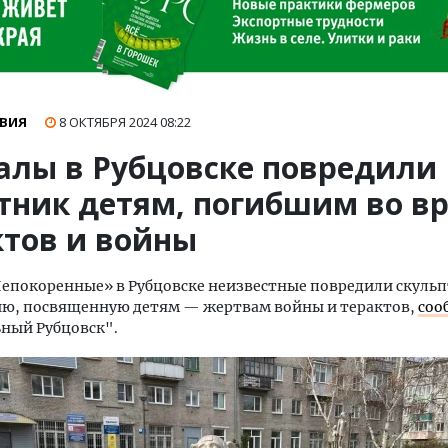
ВИЯ
8 ОКТЯБРЯ 2024
08:22
алы в Рубцовске повредили
тник детям, погибшим во в
ктов и войны
Непокоренные» в Рубцовске неизвестные повредили скуль
ю, посвященную детям — жертвам войны и терактов,
соо
ный Рубцовск".