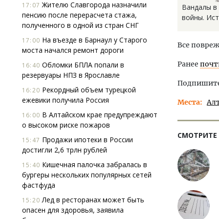
Жителю Славгорода назначили
17:07
Вандалы в
пенсию после перерасчета стажа,
войны. Ист
полученного в одной из стран СНГ
На въезде в Барнаул у Старого
17:00
Все повреж
моста начался ремонт дороги
Ранее
почт
Обломки БПЛА попали в
16:40
резервуары НПЗ в Ярославле
Подпишитес
Рекордный объем турецкой
16:20
ежевики получила Россия
Места
Ал
В Алтайском крае предупреждают
16:00
о высоком риске пожаров
СМОТРИТЕ
Продажи ипотеки в России
15:47
достигли 2,6 трлн рублей
Кишечная палочка забралась в
15:40
бургеры нескольких популярных сетей
фастфуда
Лед в ресторанах может быть
15:20
опасен для здоровья, заявила