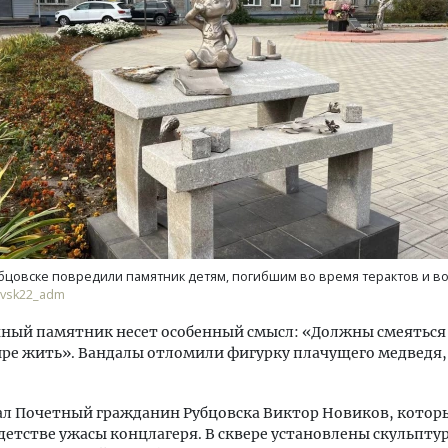
ость архитектурных идей.
Архитектурный код начин
еральный директор компании
земли. Мощение крупно
 — об эстетике городов,
плитами становится нов
дах в фасадах и развитии рынка
стандартом благоустрой
ОИТЕЛЬСТВО
СТРОИТЕЛЬСТВО
бцовске повредили памятник детям, погибшим во время терактов и в
ovsk22_adm
ый памятник несет особенный смысл: «Должны смеяться 
е жить». Вандалы отломили фигурку плачущего медведя, 
ал Почетный гражданин Рубцовска Виктор Новиков, котор
детстве ужасы концлагеря. В сквере установлены скульпту