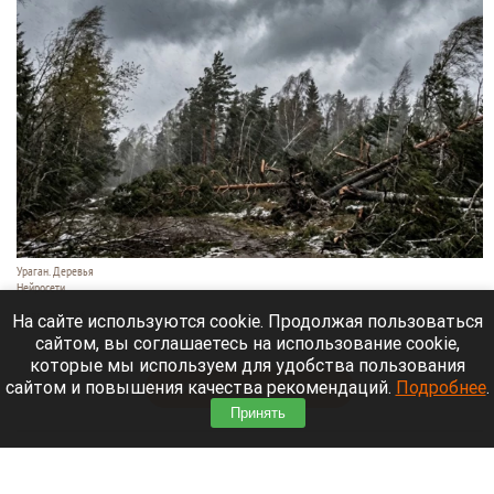
Ураган. Деревья
Нейросети
9 августа 2026 в 18:35
На сайте используются cookie. Продолжая пользоваться
сайтом, вы соглашаетесь на использование cookie,
Мощный ураган бушует в Самарской области.
которые мы используем для удобства пользования
сайтом и повышения качества рекомендаций.
Подробнее
.
Читать полностью
Принять
Москвичей призвали оставаться дома