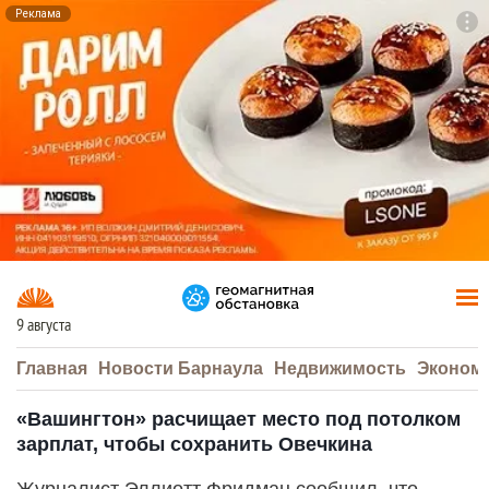
Реклама
To
F7
9 августа
Главная
Новости Барнаула
Недвижимость
Эконом
«Вашингтон» расчищает место под потолком
зарплат, чтобы сохранить Овечкина
Журналист Эллиотт Фридман сообщил, что