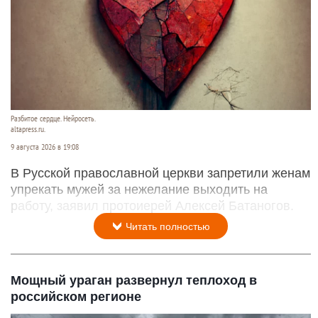
Разбитое сердце. Нейросеть.
altapress.ru.
9 августа 2026 в 19:08
В Русской православной церкви запретили женам
упрекать мужей за нежелание выходить на
работу, заявил протоиерей Алексей Батаногов.
Читать полностью
Мощный ураган развернул теплоход в
российском регионе