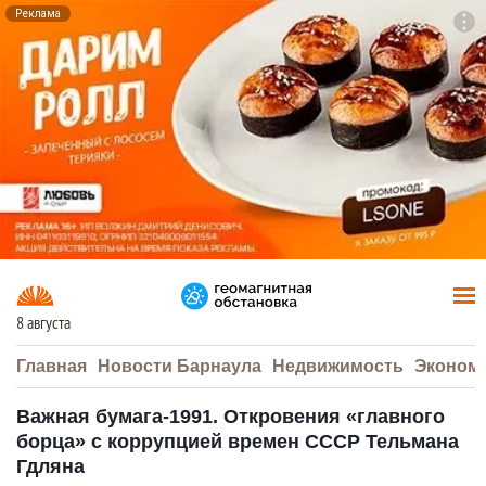
Реклама
To
F7
8 августа
Главная
Новости Барнаула
Недвижимость
Эконом
Важная бумага-1991. Откровения «главного
борца» с коррупцией времен СССР Тельмана
Гдляна