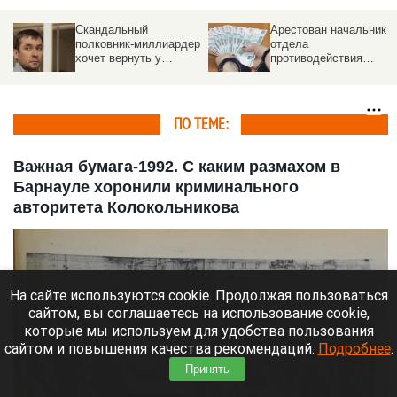
Арестован начальник
Навальный из колонии
р
отдела
предложил свой план
противодействия
борьбы с коррупцией
коррупции в
о
российском регионе
ПО ТЕМЕ:
Важная бумага-1992. С каким размахом в
Барнауле хоронили криминального
авторитета Колокольникова
На сайте используются cookie. Продолжая пользоваться
сайтом, вы соглашаетесь на использование cookie,
которые мы используем для удобства пользования
сайтом и повышения качества рекомендаций.
Подробнее
.
Принять