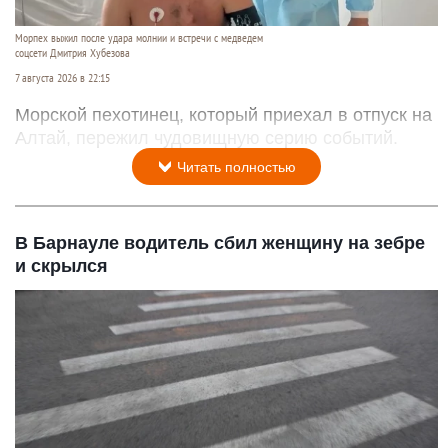
Морпех выжил после удара молнии и встречи с медведем
соцсети Дмитрия Хубезова
7 августа 2026 в 22:15
Морской пехотинец, который приехал в отпуск на
Алтай, пережил чудовищную серию событий.
Читать полностью
В Барнауле водитель сбил женщину на зебре
и скрылся