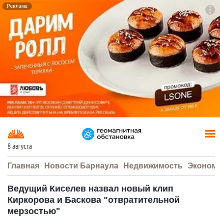
Реклама
To
F7
8 августа
Главная
Новости Барнаула
Недвижимость
Эконом
Ведущий Киселев назвал новый клип
Киркорова и Баскова "отвратительной
мерзостью"