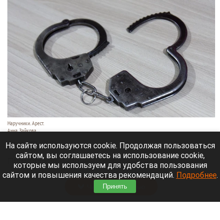
Наручники. Арест.
Анна Зайкова
7 августа 2026 в 21:12
На сайте используются cookie. Продолжая пользоваться
сайтом, вы соглашаетесь на использование cookie,
Приморский районный суд Санкт-Петербурга
которые мы используем для удобства пользования
заочно заключил Лидию Невзорову* под стражу.
сайтом и повышения качества рекомендаций.
Подробнее
.
Читать полностью
Принять