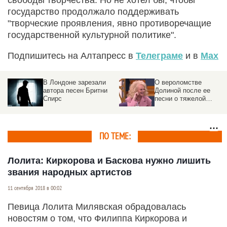
государство продолжало поддерживать
"творческие проявления, явно противоречащие
государственной культурной политике".
Подпишитесь на Алтапресс в
Телеграме
и в
Max
не
В Лондоне зарезали
О вероломстве
автора песен Бритни
Долиной после ее
Спирс
песни о тяжелой
судьбе заявил
журналист
ПО ТЕМЕ:
Лолита: Киркорова и Баскова нужно лишить
звания народных артистов
11 сентября 2018 в 00:02
Певица Лолита Милявская обрадовалась
новостям о том, что Филиппа Киркорова и