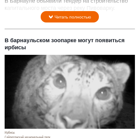
В Барнауле объявили тендер на строительство
капитального моста через реку Пивоварку.
Читать полностью
В барнаульском зоопарке могут появиться
ирбисы
Ирбисы.
Сайлюгемский национальный парк