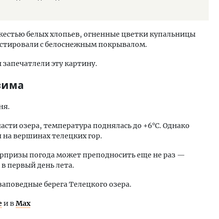
жестью белых хлопьев, огненные цветки купальницы
астировали с белоснежным покрывалом.
 запечатлели эту картину.
зима
ня.
сти озера, температура поднялась до +6°С. Однако
 на вершинах телецких гор.
юрпризы погода может преподносить еще не раз —
 в первый день лета.
заповедные берега Телецкого озера.
е
и в
Max