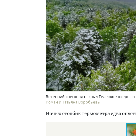
Архитектурный код начинается с
Ище
земли. Мощение крупноформатными
«Жи
плитами становится новым
Гати
стандартом благоустройства
оста
што
СТРОИТЕЛЬСТВО
СТР
Весенний снегопад накрыл Телецкое озеро за 
Роман и Татьяна Воробьевы
Ночью столбик термометра едва опусти