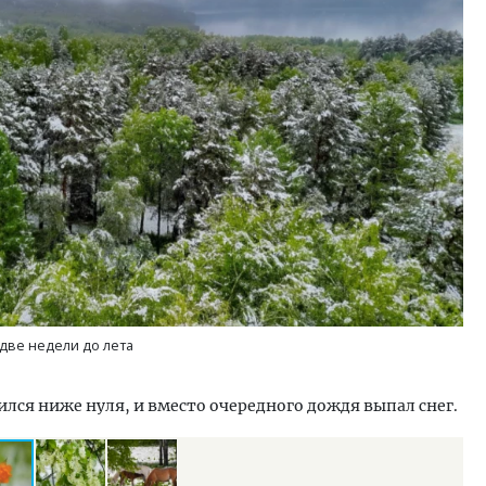
м новые берега. Гендиректор
Смелость архитектурных 
лищной инициативы» Юрий
Генеральный директор к
лов — о том, как девелоперу
ЗИАС — об эстетике горо
ваться на плаву, когда рынок
трендах в фасадах и разв
рмит
СТРОИТЕЛЬСТВО
ОИТЕЛЬСТВО
две недели до лета
лся ниже нуля, и вместо очередного дождя выпал снег.