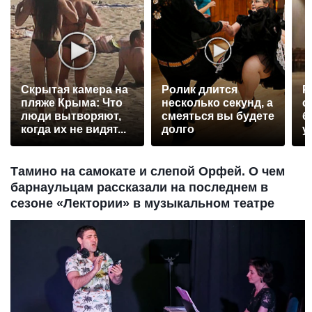
Скрытая камера на
Ролик длится
Р
пляже Крыма: Что
несколько секунд, а
с
люди вытворяют,
смеяться вы будете
б
когда их не видят...
долго
у
Тамино на самокате и слепой Орфей. О чем
барнаульцам рассказали на последнем в
сезоне «Лектории» в музыкальном театре