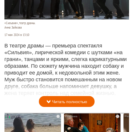
«Сильвия», театр драмы.
Анна Зайкова
17 мая 2024 в 13:10
В театре драмы — премьера спектакля
«Сильвия», лирической комедии с шутками «на
грани», танцами и яркими, слегка карикатурными
образами. По сюжету мужчина находит собаку и
приводит ее домой, к недовольной этим жене.
Муж быстро становится помешанным на новом
друге, собака больше напоминает девушку, а
жена теряет контроль над семейной жизнью.
Читать полностью
i
i