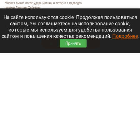
Морпех выжил после удара молнии и встречи с медведем
соцсети Дмитрия Хубезова
7 августа 2026 в 22:15
На сайте используются cookie. Продолжая пользоваться
сайтом, вы соглашаетесь на использование cookie,
Морской пехотинец, который приехал в отпуск на
которые мы используем для удобства пользования
Алтай, пережил чудовищную серию событий.
сайтом и повышения качества рекомендаций.
Подробнее
.
Читать полностью
Принять
В Барнауле водитель сбил женщину на зебре
и скрылся