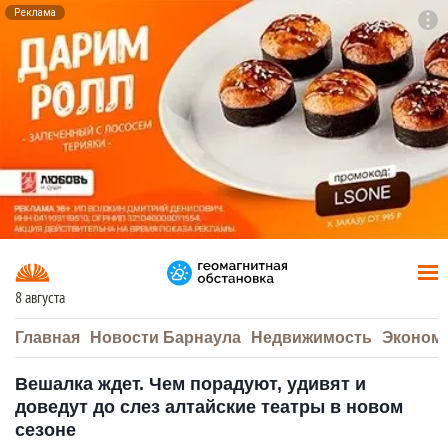
Реклама
To
F7
8 августа
Главная
Новости Барнаула
Недвижимость
Эконом
Вешалка ждет. Чем порадуют, удивят и
доведут до слез алтайские театры в новом
сезоне