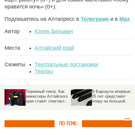
нравится ночь» (0+).
Подпишитесь на Алтапресс в
Телеграме
и в
Max
Автор
Юлия Дильман
Места
Алтайский край
Сюжеты
Театральные постановки
Театры
Тюремный театр. Как
В Барнауле впервые з
режиссеры Алтайского
25 лет представят
края ставят спектакли
оперу на большой
с осужденными
сцене
ПО ТЕМЕ: