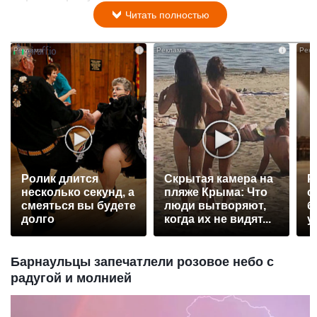
Читать полностью
i
i
Ролик длится
Скрытая камера на
Р
несколько секунд, а
пляже Крыма: Что
с
смеяться вы будете
люди вытворяют,
б
долго
когда их не видят...
у
Барнаульцы запечатлели розовое небо с
радугой и молнией