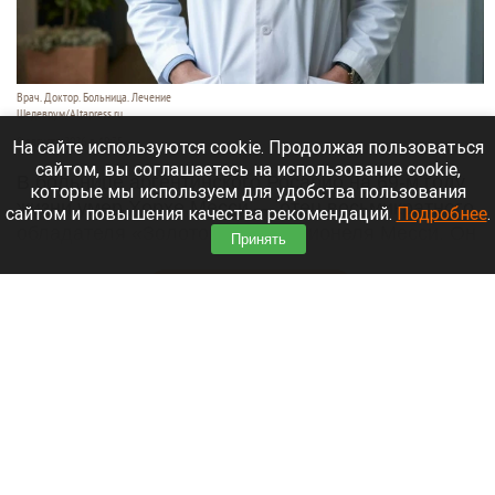
Врач. Доктор. Больница. Лечение
Шедеврум/Altapress.ru
8 августа 2026 в 19:35
На сайте используются cookie. Продолжая пользоваться
сайтом, вы соглашаетесь на использование cookie,
В больнице аргентинского Росарио на 69-м году
которые мы используем для удобства пользования
жизни умер Хорхе Месси — отец восьмикратного
сайтом и повышения качества рекомендаций.
Подробнее
.
обладателя «Золотого мяча» Лионеля Месси. Он
Принять
долго боролся с тяжелой болезнью.
Читать полностью
В элитном квартале российского города
накрыли притон-лабиринт