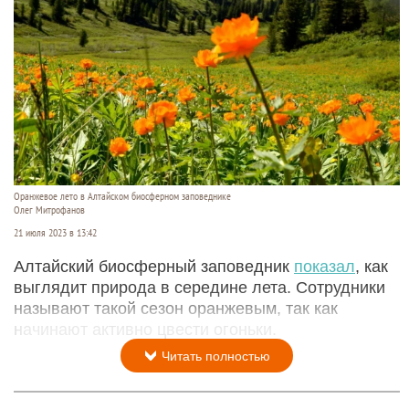
Оранжевое лето в Алтайском биосферном заповеднике
Олег Митрофанов
21 июля 2023 в 13:42
Алтайский биосферный заповедник
показал
, как
выглядит природа в середине лета. Сотрудники
называют такой сезон оранжевым, так как
начинают активно цвести огоньки.
Читать полностью