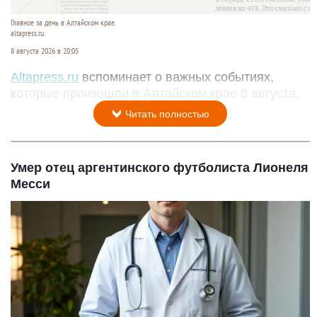
Главное за день в Алтайском крае.
altapress.ru.
8 августа 2026 в 20:05
Altapress.ru
вспоминает о важных событиях,
которые произошли в Алтайском крае 8 августа.
Читать полностью
Умер отец аргентинского футболиста Лионеля
Месси