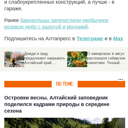
и слабоукрепленных конструкций, а лучше - в
гараже.
Ранее
барнаульцы запечатлели необычное
розовое небо с радугой и молнией
.
Подпишитесь на Алтапресс в
Телеграме
и в
Max
Дожди и град
О заморозках в август
продолжают накрывать
рассказали сибирские
Алтайский край.
синоптики. Точный
Прогноз погоды на 5
прогноз
августа
ПО ТЕМЕ:
Островки весны. Алтайский заповедник
поделился кадрами природы в середине
сезона