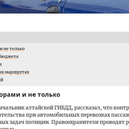
и не только
 бюджета
я
ых маршрутах
ой
торами и не только
ачальник алтайской ГИБДД, рассказал, что конт
ательства при автомобильных перевозках пасса
ных задач полиции. Правоохранители проводят р