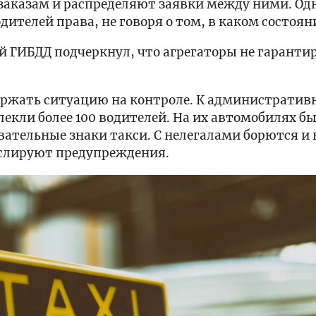
заказам и распределяют заявки между ними. Од
одителей права, не говоря о том, в каком состоя
 ГИБДД подчеркнул, что агрегаторы не гарантир
ержать ситуацию на контроле. К административ
влекли более 100 водителей. На их автомобилях б
ательные знаки такси. С нелегалами борются и н
слируют предупреждения.