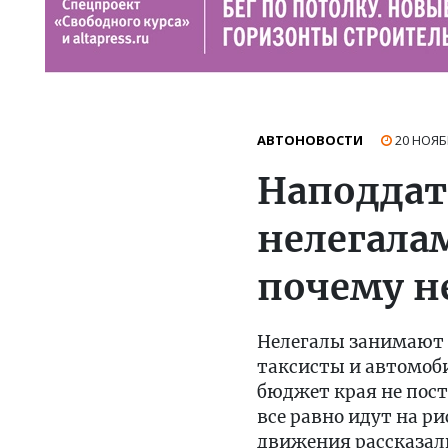
АВТОНОВОСТИ
20 НОЯБ
Наподдат
нелегалам
почему н
Нелегалы занимают о
таксисты и автомоби
бюджет края не пост
все равно идут на р
движения рассказали