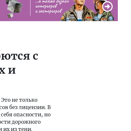
рются с
х и
Это не только
сов без лицензии. В
себя опасности, но
ности дорожного
 их из тени.