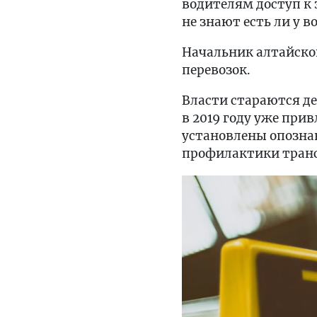
водителям доступ к 
не знают есть ли у в
Начальник алтайской
перевозок.
Власти стараются д
в 2019 году уже при
установлены опознав
профилактики тран