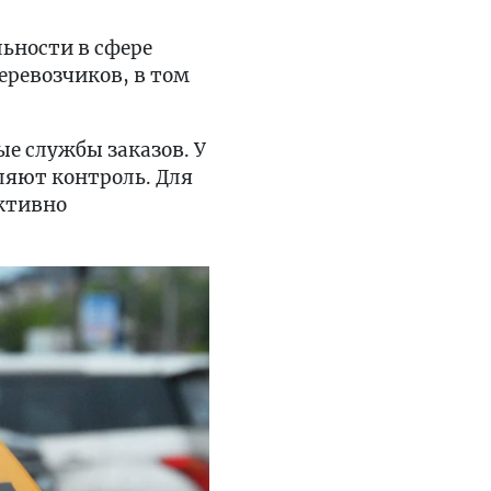
ьности в сфере
еревозчиков, в том
е службы заказов. У
ляют контроль. Для
ктивно