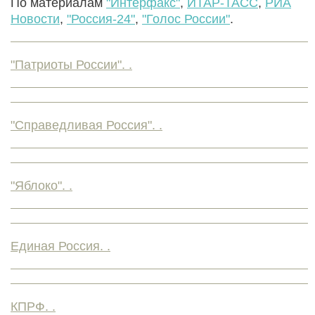
По материалам
"Интерфакс"
,
ИТАР-ТАСС
,
РИА
Новости
,
"Россия-24"
,
"Голос России"
.
"Патриоты России". .
"Справедливая Россия". .
"Яблоко". .
Единая Россия. .
КПРФ. .