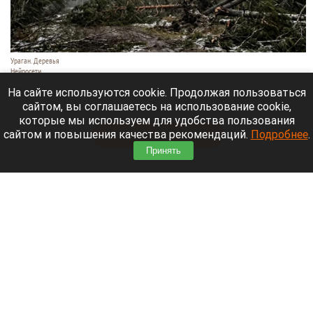
Ураган. Деревья
Нейросети
9 августа 2026 в 18:35
На сайте используются cookie. Продолжая пользоваться
сайтом, вы соглашаетесь на использование cookie,
Мощный ураган бушует в Самарской области.
которые мы используем для удобства пользования
сайтом и повышения качества рекомендаций.
Подробнее
.
Читать полностью
Принять
Москвичей призвали оставаться дома