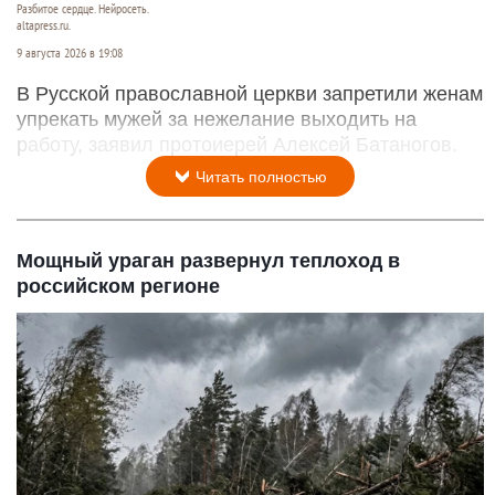
Разбитое сердце. Нейросеть.
altapress.ru.
9 августа 2026 в 19:08
В Русской православной церкви запретили женам
упрекать мужей за нежелание выходить на
работу, заявил протоиерей Алексей Батаногов.
Читать полностью
Мощный ураган развернул теплоход в
российском регионе