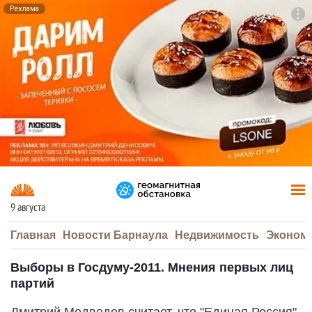
Реклама
To
F7
9 августа
Главная
Новости Барнаула
Недвижимость
Эконом
Выборы в Госдуму-2011. Мнения первых лиц
партий
Дмитрий Медведев считает, что "Единая Россия"