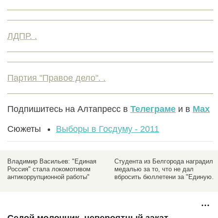
ЛДПР. .
Партия "Правое дело". .
Подпишитесь на Алтапресс в
Телеграме
и в
Max
Сюжеты
Выборы в Госдуму - 2011
Владимир Васильев: "Единая
Студента из Белгорода наградили
Россия" стала локомотивом
медалью за то, что не дал
антикоррупционной работы"
вбросить бюллетени за "Единую
Россию"
Седой молочник, невероятный закат,