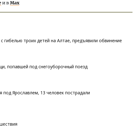
е
и в
Max
с гибелью троих детей на Алтае, предъявили обвинение
щи, попавшей под снегоуборочный поезд
я под Ярославлем, 13 человек пострадали
шествия