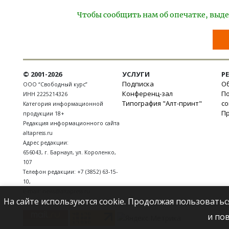
Чтобы сообщить нам об опечатке, выде
© 2001-2026
УСЛУГИ
Р
Подписка
Об
ООО “Свободный курс”
Конференц-зал
П
ИНН 2225214326
Типография "Алт-принт"
с
Категория информационной
П
продукции 18+
Редакция информационного сайта
altapress.ru
Адрес редакции:
656043
,
г. Барнаул
,
ул. Короленко,
107
Телефон редакции:
+7 (3852) 63-15-
10
,
E-mail:
news@altapress.ru
На сайте используются cookie. Продолжая пользоватьс
и по