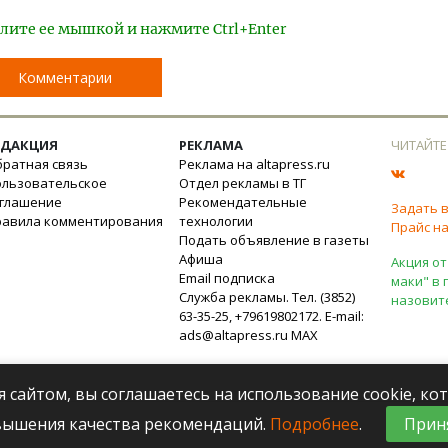
лите ее мышкой и нажмите Ctrl+Enter
Комментарии
ЕДАКЦИЯ
РЕКЛАМА
ЧИТАЙТЕ
ратная связь
Реклама на altapress.ru
ользовательское
Отдел рекламы в ТГ
оглашение
Рекомендательные
Задать 
равила комментирования
технологии
Прайс на
Подать объявление в газеты
Афиша
Акция от
Email подписка
маки" в 
Служба рекламы. Тел. (3852)
назовит
63-35-25, +79619802172. E-mail:
ads@altapress.ru
MAX
я сайтом, вы соглашаетесь на использование cookie, к
вышения качества рекомендаций.
Подробнее
.
Прин