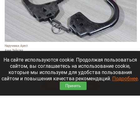
Наручники. Арест.
Анна Зайкова
6 августа 2026 в 19:40
На сайте используются cookie. Продолжая пользоваться
сайтом, вы соглашаетесь на использование cookie,
В Бийске полиция задержала 48-летнюю
которые мы используем для удобства пользования
женщину и семь ее сообщниц.
сайтом и повышения качества рекомендаций.
Подробнее
.
Принять
Читать полностью
В Алтайском селе деревья повалил ураган.
Видео