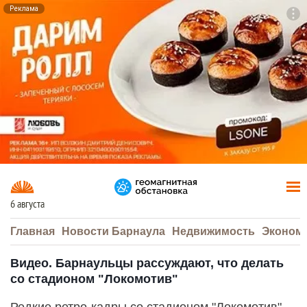
Реклама
To
F7
6 августа
Главная
Новости Барнаула
Недвижимость
Эконом
Видео. Барнаульцы рассуждают, что делать
со стадионом "Локомотив"
Редкие ретро-кадры со стадионом "Локомотив"