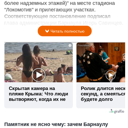
более надземных этажей)" на месте стадиона
"Локомотив" и прилегающих участках.
Соответствующее постановление подписал
глава администрации Барнаула Игорь Савинцев.
Читать полностью
i
Скрытая камера на
Ролик длится неск
пляже Крыма: Что люди
секунд, а смеяться
вытворяют, когда их не
будете долго
видят...
Памятник не ясно чему: зачем Барнаулу