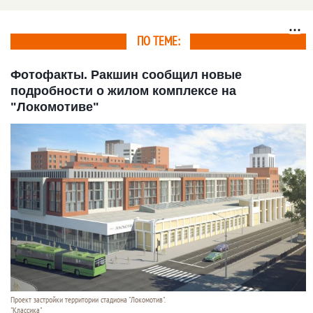
тем, как им предлагают
жилье на стадионе
добираться до своих
"Локомотив"
квартир
ПО ТЕМЕ:
Фотофакты. Ракшин сообщил новые
подробности о жилом комплексе на
"Локомотиве"
Проект застройки территории стадиона "Локомотив".
"Классика"