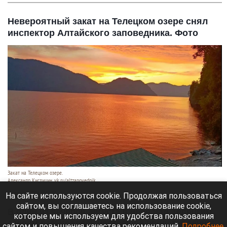
Невероятный закат на Телецком озере снял
инспектор Алтайского заповедника. Фото
Закат на Телецком озере.
Александр Кислицин, vk.ru/altzapovednik
9 августа 2026 в 15:05
На сайте используются cookie. Продолжая пользоваться
сайтом, вы соглашаетесь на использование cookie,
В один из вечеров августа в небе над Телецким
которые мы используем для удобства пользования
озером разыгралось настоящее представление:
сайтом и повышения качества рекомендаций.
Подробнее
.