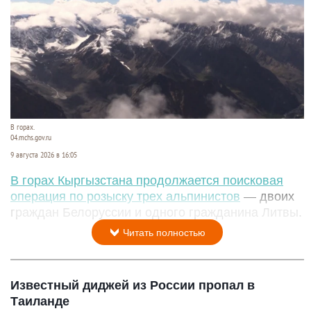
В горах.
04.mchs.gov.ru
9 августа 2026 в 16:05
В горах Кыргызстана продолжается поисковая
операция по розыску трех альпинистов
— двоих
граждан Белоруссии и одного гражданина Литвы.
Читать полностью
Известный диджей из России пропал в
Таиланде