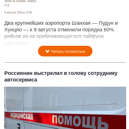
Земля из космоса. Тайфун.
СС0
9 августа 2026 в 17:05
Два крупнейших аэропорта Шанхая — Пудун и
Хунцяо — к 9 августа отменили порядка 60%
рейсов из-за приближающегося тайфуна
«Долфин».
Читать полностью
Россиянин выстрелил в голову сотруднику
автосервиса