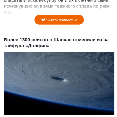
спасатели искали супругов и их 8-летнего сына,
исчезнувших во время таежного сплава по реке
Кан.
Читать полностью
Более 1300 рейсов в Шанхае отменили из-за
тайфуна «Долфин»