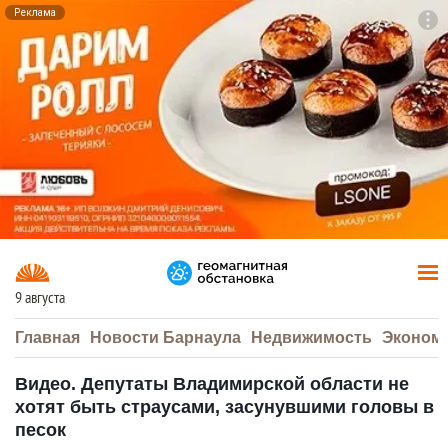
Реклама
To
F7
9 августа
Главная
Новости Барнаула
Недвижимость
Эконом
Видео. Депутаты Владимирской области не
хотят быть страусами, засунувшими головы в
песок