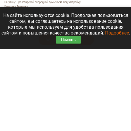
На улице Пролетарской очередной дом сносят под застройку
Кристина Тарасова
10 августа 2026 в 11:59
На сайте используются cookie. Продолжая пользоваться
сайтом, вы соглашаетесь на использование cookie,
В Барнауле сносят деревянного дома по адресу
которые мы используем для удобства пользования
Пролетарская, 101.
сайтом и повышения качества рекомендаций.
Подробнее
.
Читать полностью
Принять
В Барнауле отключат горячую воду на пять
дней