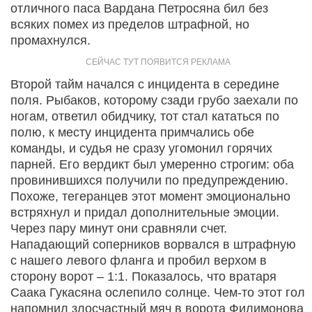
отличного паса Вардана Петросяна бил без
всяких помех из пределов штрафной, но
промахнулся.
Второй тайм начался с инцидента в середине
поля. Рыбаков, которому сзади грубо заехали по
ногам, ответил обидчику, тот стал кататься по
полю, к месту инцидента примчались обе
команды, и судья не сразу угомонил горячих
парней. Его вердикт был умеренно строгим: оба
провинившихся получили по предупреждению.
Похоже, тегеранцев этот момент эмоционально
встряхнул и придал дополнительные эмоции.
Через пару минут они сравняли счет.
Нападающий соперников ворвался в штрафную
с нашего левого фланга и пробил верхом в
сторону ворот – 1:1. Показалось, что вратаря
Саака Гукасяна ослепило солнце. Чем-то этот гол
напомнил злосчастный мяч в ворота Филимонова