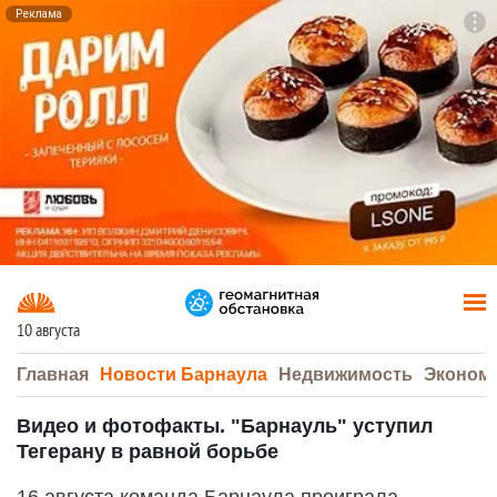
Реклама
To
F7
10 августа
Главная
Новости Барнаула
Недвижимость
Эконом
Видео и фотофакты. "Барнауль" уступил
Тегерану в равной борьбе
16 августа команда Барнаула проиграла,