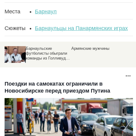
Места
Барнаул
Сюжеты
Барнаульцы на Панармянских играх
Барнаульские
Армянские мужчины
футболисты обыграли
команды из Голливуда
и Воронежа
Поездки на самокатах ограничили в
Новосибирске перед приездом Путина