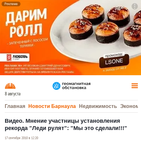
Реклама
To
F7
8 августа
Главная
Новости Барнаула
Недвижимость
Эконом
Видео. Мнение участницы установления
рекорда "Леди рулят": "Мы это сделали!!!"
17 сентября 2010 в 12:20