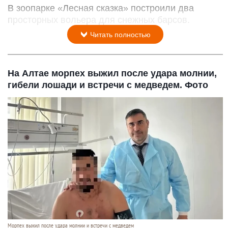
В зоопарке «Лесная сказка» построили два
просторных вольера для снежных барсов.
Читать полностью
На Алтае морпех выжил после удара молнии,
гибели лошади и встречи с медведем. Фото
Морпех выжил после удара молнии и встречи с медведем