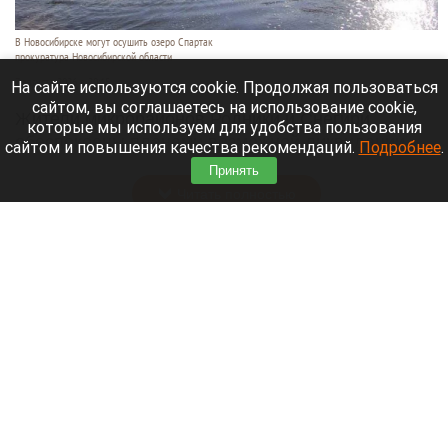
В Новосибирске могут осушить озеро Спартак
прокуратура Новосибирской области
7 августа 2026 в 20:15
На сайте используются cookie. Продолжая пользоваться
сайтом, вы соглашаетесь на использование cookie,
Жители микрорайонов Родники и Снегири
которые мы используем для удобства пользования
обеспокоены планами возможной ликвидации
сайтом и повышения качества рекомендаций.
Подробнее
.
озера Спартак.
Принять
Читать полностью
В Барнауле застройщик уничтожил
многолетние деревья. Фото