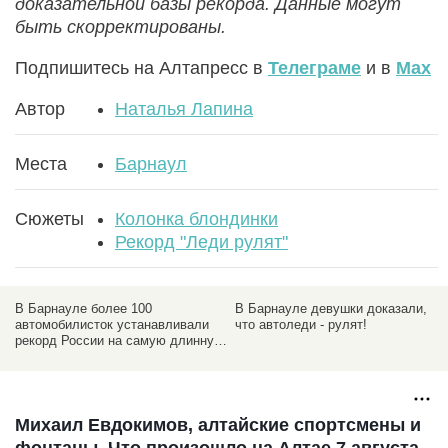
доказательной базы рекорда. Данные могут
быть скорректированы.
Подпишитесь на Алтапресс в
Телеграме
и в
Max
Автор
Наталья Лапина
Места
Барнаул
Сюжеты
Колонка блондинки
Рекорд "Леди рулят"
В Барнауле девушки доказали,
Как и где барнаульские девушки
что автоледи - рулят!
будут устанавливать рекорд
ю
России
Михаил Евдокимов, алтайские спортсмены и
фонтаны. Что произошло на Алтае 7 августа