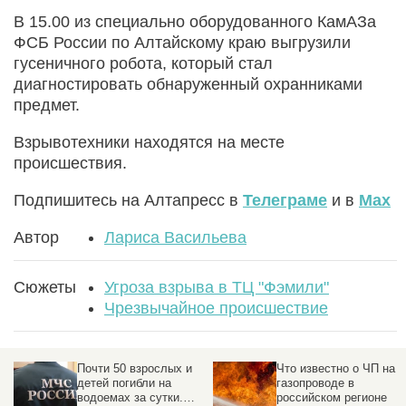
В 15.00 из специально оборудованного КамАЗа
ФСБ России по Алтайскому краю выгрузили
гусеничного робота, который стал
диагностировать обнаруженный охранниками
предмет.
Взрывотехники находятся на месте
происшествия.
Подпишитесь на Алтапресс в
Телеграме
и в
Max
Автор
Лариса Васильева
Сюжеты
Угроза взрыва в ТЦ "Фэмили"
Чрезвычайное происшествие
ых
Почти 50 взрослых и
Что известно о ЧП на
детей погибли на
газопроводе в
водоемах за сутки.
российском регионе