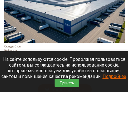
Склады. Озон.
Нейросети
6 августа 2026 в 22:00
На сайте используются cookie. Продолжая пользоваться
сайтом, вы соглашаетесь на использование cookie,
Банк работает в стандартном режиме, и
которые мы используем для удобства пользования
британские санкции не влияют на его
сайтом и повышения качества рекомендаций.
Подробнее
.
деятельность.
Принять
Читать полностью
Больница и медучреждения на Алтае
получили пять новых автомобилей