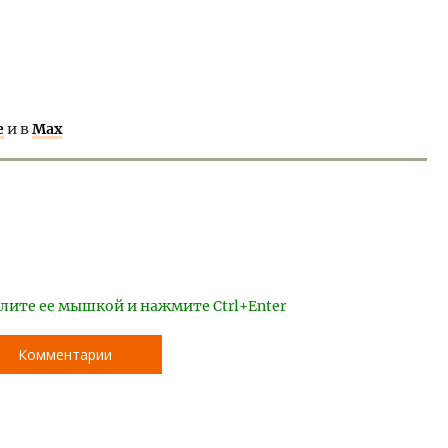
е
и в
Max
лите ее мышкой и нажмите Ctrl+Enter
Комментарии