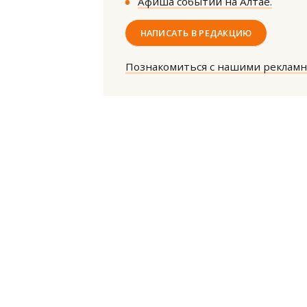
Афиша событий на Алтае.
НАПИСАТЬ В РЕДАКЦИЮ
Познакомиться с нашими реклам
Ище
«Жи
Гати
оста
што
СТР