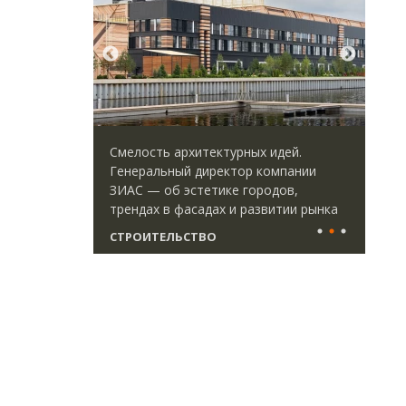
ается с
Смелость архитектурных идей.
Ище
форматными
Генеральный директор компании
«Жи
ым
ЗИАС — об эстетике городов,
Гат
ства
трендах в фасадах и развитии рынка
ост
што
СТРОИТЕЛЬСТВО
СТ