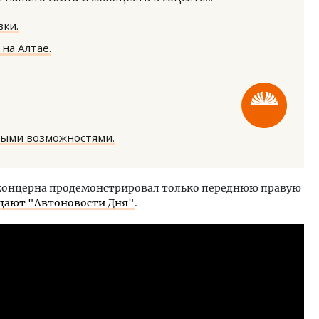
ки.
на Алтае.
тектурный код начинается с
Смелость архитектурных 
ли. Мощение крупноформатными
Генеральный директор к
ными возможностями.
тами становится новым
ЗИАС — об эстетике горо
ндартом благоустройства
трендах в фасадах и разв
ОИТЕЛЬСТВО
СТРОИТЕЛЬСТВО
 концерна продемонстрировал только переднюю правую
щают "Автоновости Дня"
.