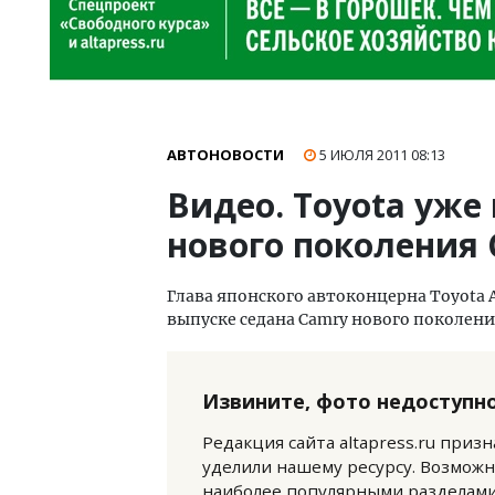
АВТОНОВОСТИ
5 ИЮЛЯ 2011
08:13
Видео. Toyota уже
нового поколения
Глава японского автоконцерна Toyota
выпуске седана Camry нового поколени
Извините, фото недоступно
Редакция сайта altapress.ru приз
уделили нашему ресурсу. Возможн
наиболее популярными разделами 