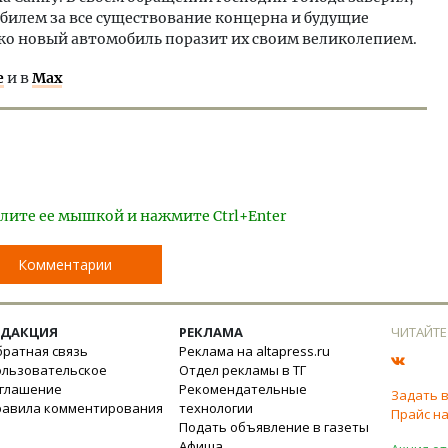
билем за все существование концерна и будущие
ко новый автомобиль поразит их своим великолепием.
е
и в
Max
лите ее мышкой и нажмите Ctrl+Enter
Комментарии
ЕДАКЦИЯ
РЕКЛАМА
ЧИТАЙТЕ
ратная связь
Реклама на altapress.ru
ользовательское
Отдел рекламы в ТГ
оглашение
Рекомендательные
Задать 
равила комментирования
технологии
Прайс на
Подать объявление в газеты
Афиша