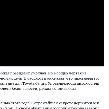
биля президент умолчал, но в общих чертах не
ой модели. В частности он сказал, что инженеры его
вление для Toyota Camry. Управляемость автомобиля
овень безопасности, расход топлива стал
енью этого года. В строжайшем секрете держится вся
а Camry. В своем обращении господин Тойода заверил,