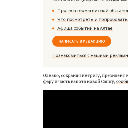
Прогноз геомагнитной обстанов
Что посмотреть и попробовать 
Афиша событий на Алтае.
НАПИСАТЬ В РЕДАКЦИЮ
Архи
зем
Познакомиться с нашими реклам
пли
ста
СТР
Однако, сохраняя интригу, президент
фару и часть капота новой Camry,
сооб