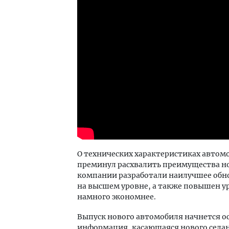
О технических характеристиках автомо
преминул расхвалить преимущества нов
компании разработали наилучшее обно
на высшем уровне, а также повышен ур
намного экономнее.
Выпуск нового автомобиля начнется ос
информация, касающаяся нового седан