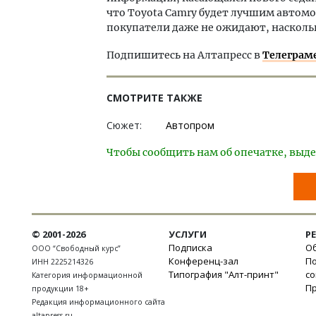
что Toyota Camry будет лучшим автомо
покупатели даже не ожидают, насколь
Подпишитесь на Алтапресс в
Телеграм
СМОТРИТЕ ТАКЖЕ
Сюжет:
Автопром
Чтобы сообщить нам об опечатке, выде
© 2001-2026
УСЛУГИ
Р
Подписка
Об
ООО “Свободный курс”
Конференц-зал
П
ИНН 2225214326
Типография "Алт-принт"
с
Категория информационной
П
продукции 18+
Редакция информационного сайта
altapress.ru