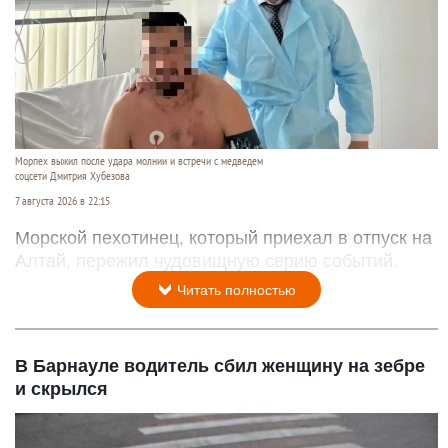
Морпех выжил после удара молнии и встречи с медведем
соцсети Дмитрия Хубезова
7 августа 2026 в 22:15
Морской пехотинец, который приехал в отпуск на
Алтай, пережил чудовищную серию событий.
Читать полностью
В Барнауле водитель сбил женщину на зебре
и скрылся