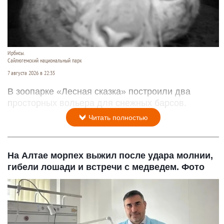
Ирбисы.
Сайлюгемский национальный парк
7 августа 2026 в 22:35
В зоопарке «Лесная сказка» построили два
просторных вольера для снежных барсов.
Читать полностью
На Алтае морпех выжил после удара молнии,
гибели лошади и встречи с медведем. Фото