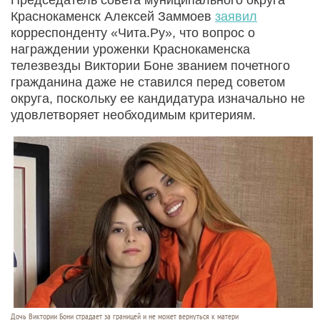
Краснокаменск Алексей Заммоев
заявил
корреспонденту «Чита.Ру», что вопрос о
награждении уроженки Краснокаменска
телезвезды Виктории Боне званием почетного
гражданина даже не ставился перед советом
округа, поскольку ее кандидатура изначально не
удовлетворяет необходимым критериям.
Дочь Виктории Бони страдает за границей и не может вернуться к матери