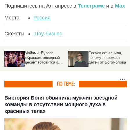
Подпишитесь на Алтапресс в
Телеграме
и в
Max
Места
Россия
Сюжеты
Шоу-бизнес
Майами, Бузова,
Собчак объяснила,
«Краски»: звездный
почему не рожает
десант готовится к
детей от Богомолова
выступлениям на
Алтае
ПО ТЕМЕ:
Виктория Боня обвинила мужчин звёздной
команды в отсутствии мощного духа в
красивых телах