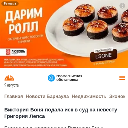
Реклама
To
F7
9 августа
Главная
Новости Барнаула
Недвижимость
Эконом
Виктория Боня подала иск в суд на невесту
Григория Лепса
Блогерша и телеведущая Виктория Боня