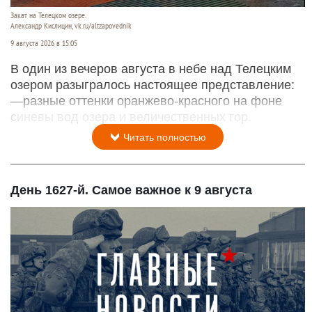
Закат на Телецком озере.
Александр Кислицин, vk.ru/altzapovednik
9 августа 2026 в 15:05
В один из вечеров августа в небе над Телецким
озером разыгралось настоящее представление:
—разные оттенки оранжево-красного на фоне
синевы вод озера и величественных гор.
Читать полностью
День 1627-й. Самое важное к 9 августа