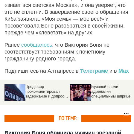
«знает вся светская Москва», и она уверяет, что
это не сплетни. В завершение своего обращения
Киба заявила: «Моя семья — мое все!» и
посоветовала Боне разобраться в своей жизни,
прежде чем «клеветать» на других.
Ранее
сообщалось
, что Виктория Боня не
соответствует требованиям к почетному
гражданину родного города.
Подпишитесь на Алтапресс в
Телеграме
и в
Max
Бузовой ввели
Разразился матерный
адреналин
скандал на премии
специальным шприцем
звезд шансона
прямо в гортань
ПО ТЕМЕ:
Виктория Боня обвинила мужчин звёздной