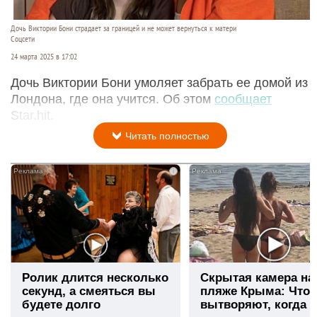
Дочь Виктории Бони страдает за границей и не может вернуться к матери
Соцсети
24 марта 2025 в 17:02
Дочь Виктории Бони умоляет забрать ее домой из
Лондона, где она учится. Об этом
сообщает
Star.hit.
Читать полностью
i
Ролик длится несколько
Скрытая камера на
секунд, а смеяться вы
пляже Крыма: Что
будете долго
вытворяют, когда и