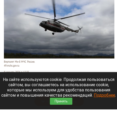
Вертолет Ми-8 МЧС России.
49.mchs.gov.ru
9 августа 2026 в 12:35
На сайте используются cookie. Продолжая пользоваться
Яхта села на мель в районе острова Сескар в
сайтом, вы соглашаетесь на использование cookie,
акватории Финского залива, пишет
которые мы используем для удобства пользования
«Коммерсантъ»
.
сайтом и повышения качества рекомендаций.
Подробнее
.
Читать полностью
Принять