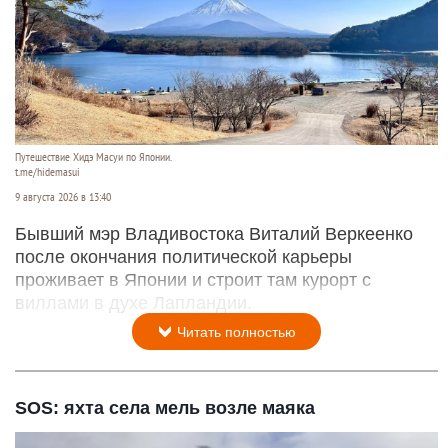
Путешествие Хидэ Масуи по Японии.
t.me/hidemasui
9 августа 2026 в 13:40
Бывший мэр Владивостока Виталий Веркеенко
после окончания политической карьеры
проживает в Японии и строит там курорт с
виллами в духе Лапландии.
Читать полностью
SOS: яхта села мель возле маяка