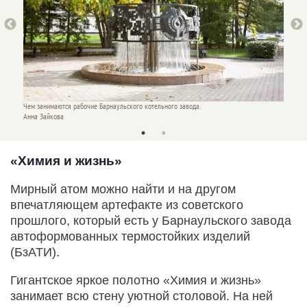
Чем занимаются рабочие Барнаульского котельного завода.
Чем зан
Анна Зайкова
Анна З
«Химия и жизнь»
Мирный атом можно найти и на другом
впечатляющем артефакте из советского
прошлого, который есть у Барнаульского завода
автоформованных термостойких изделий
(БзАТИ).
Гигантское яркое полотно «Химия и жизнь»
занимает всю стену уютной столовой. На ней