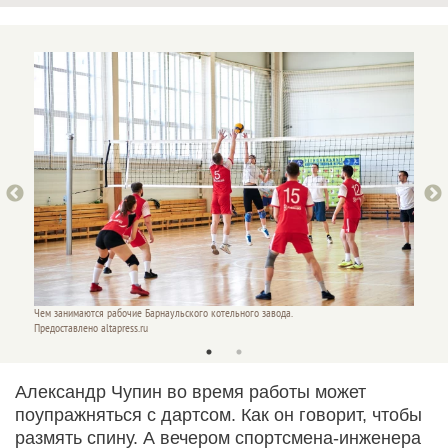
Чем занимаются рабочие Барнаульского котельного завода.
Чем зан
Предоставлено altapress.ru
Предост
Александр Чупин во время работы может
поупражняться с дартсом. Как он говорит, чтобы
размять спину. А вечером спортсмена-инженера