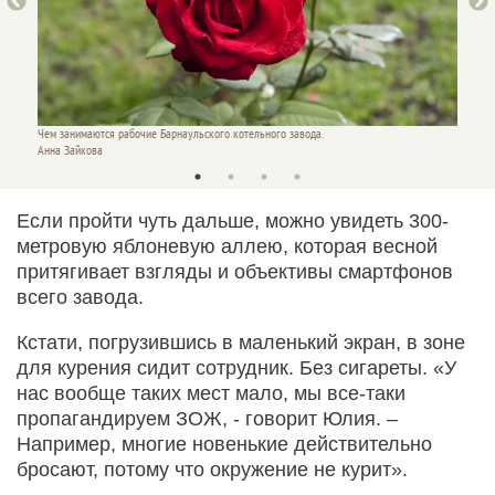
Чем занимаются рабочие Барнаульского котельного завода.
Чем зан
Анна Зайкова
Анна З
Если пройти чуть дальше, можно увидеть 300-
метровую яблоневую аллею, которая весной
притягивает взгляды и объективы смартфонов
всего завода.
Кстати, погрузившись в маленький экран, в зоне
для курения сидит сотрудник. Без сигареты. «У
нас вообще таких мест мало, мы все-таки
пропагандируем ЗОЖ, - говорит Юлия. –
Например, многие новенькие действительно
бросают, потому что окружение не курит».