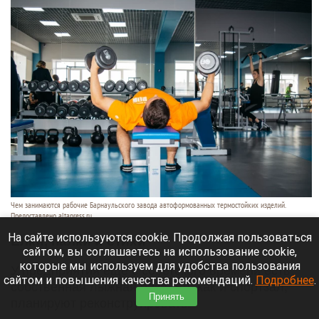
Чем занимаются рабочие Барнаульского завода автоформованных термостойких изделий.
Предоставлено altapress.ru
На сайте используются cookie. Продолжая пользоваться
Елки, палки и стихи
сайтом, вы соглашаетесь на использование cookie,
которые мы используем для удобства пользования
У предприятия еще с советского времени есть
сайтом и повышения качества рекомендаций.
Подробнее
.
собственная лыжная база. Ее, как и спортзал,
Принять
планируют реконструировать.