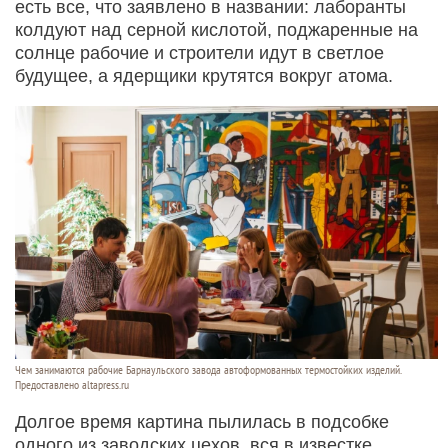
есть все, что заявлено в названии: лаборанты
колдуют над серной кислотой, поджаренные на
солнце рабочие и строители идут в светлое
будущее, а ядерщики крутятся вокруг атома.
Чем занимаются рабочие Барнаульского завода автоформованных термостойких изделий.
Предоставлено altapress.ru
Долгое время картина пылилась в подсобке
одного из заводских цехов, вся в известке.