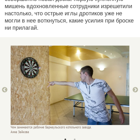
мишень вдохновленные сотрудники изрешетили
настолько, что острые иглы дротиков уже не
могли в нее воткнуться, какие усилия при броске
ни прилагай.
Чем занимаются рабочие Барнаульского котельного завода.
Чем зан
Анна Зайкова
Анна З