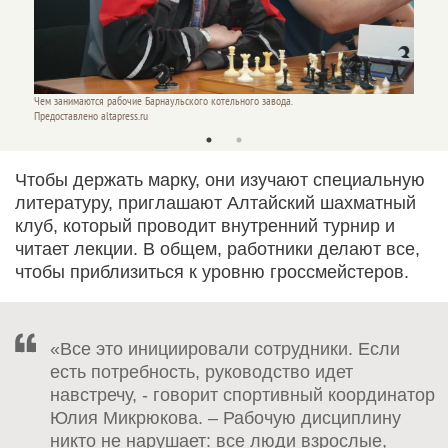
Чем занимаются рабочие Барнаульского котельного завода.
Чем зан
Предоставлено altapress.ru
Предост
Чтобы держать марку, они изучают специальную
литературу, приглашают Алтайский шахматный
клуб, который проводит внутренний турнир и
читает лекции. В общем, работники делают все,
чтобы приблизиться к уровню гроссмейстеров.
«Все это инициировали сотрудники. Если
есть потребность, руководство идет
навстречу, - говорит спортивный координатор
Юлия Микрюкова. – Рабочую дисциплину
никто не нарушает: все люди взрослые,