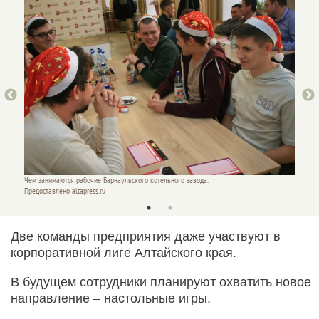
Чем занимаются рабочие Барнаульского котельного завода.
Чем зан
Предоставлено altapress.ru
Предост
Две команды предприятия даже участвуют в
корпоративной лиге Алтайского края.
В будущем сотрудники планируют охватить новое
направление – настольные игры.