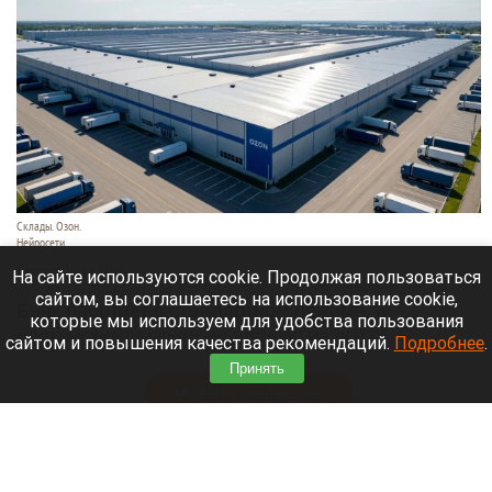
Склады. Озон.
Нейросети
6 августа 2026 в 22:00
На сайте используются cookie. Продолжая пользоваться
сайтом, вы соглашаетесь на использование cookie,
Банк работает в стандартном режиме, и
которые мы используем для удобства пользования
британские санкции не влияют на его
сайтом и повышения качества рекомендаций.
Подробнее
.
деятельность.
Принять
Читать полностью
Больница и медучреждения на Алтае