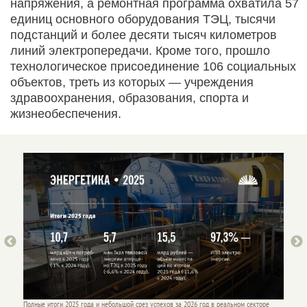
напряжения, а ремонтная программа охватила 57
единиц основного оборудования ТЭЦ, тысячи
подстанций и более десяти тысяч километров
линий электропередачи. Кроме того, прошло
технологическое присоединение 106 социальных
объектов, треть из которых — учреждения
здравоохранения, образования, спорта и
жизнеобеспечения.
оре
Полные итоги 2025 года и небольшой срез успехов за 2026 год в реальном секторе
Полные 