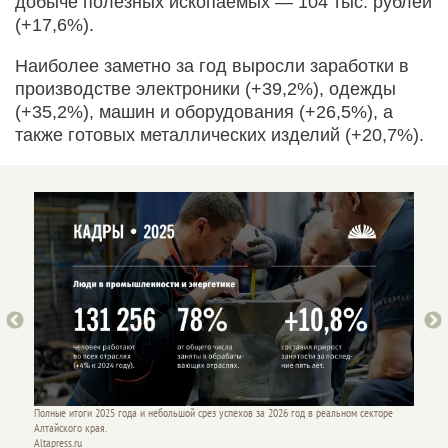
добыче полезных ископаемых — 104 тыс. рублей
(+17,6%).
Наиболее заметно за год выросли заработки в
производстве электроники (+39,2%), одежды
(+35,2%), машин и оборудования (+26,5%), а
также готовых металлических изделий (+20,7%).
оре
Полные итоги 2025 года и небольшой срез успехов за 2026 год в реальном секторе
Полные 
Алтайского края.
Алтайск
Altapress.ru
Altapres