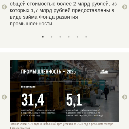
общей стоимостью более 2 млрд рублей, из
бюд
которых 1,7 млрд рублей предоставлены в
127
виде займа Фонда развития
промышленности.
оре
Полные итоги 2025 года и небольшой срез успехов за 2026 год в реальном секторе
Полные 
Алтайского края.
Алтайск