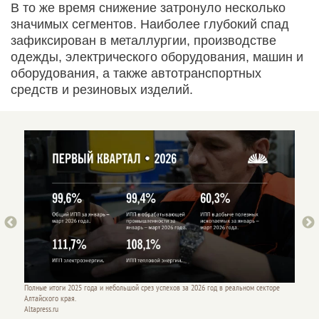
В то же время снижение затронуло несколько
значимых сегментов. Наиболее глубокий спад
зафиксирован в металлургии, производстве
одежды, электрического оборудования, машин и
оборудования, а также автотранспортных
средств и резиновых изделий.
оре
Полные итоги 2025 года и небольшой срез успехов за 2026 год в реальном секторе
Полные 
Алтайского края.
Алтайск
Altapress.ru
Altapres