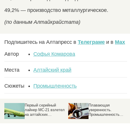
49,2% — производство металлургическое.
(по данным Алтайкрайстата)
Подпишитесь на Алтапресс в
Телеграме
и в
Max
Автор
Софья Комарова
Места
Алтайский край
Сюжеты
Промышленность
Первый серийный
Плавающая
лайнер МС-21 взлетел
уверенность.
на алтайских
Промышленность
авиашинах
России переживает
этап структурной
перестройки