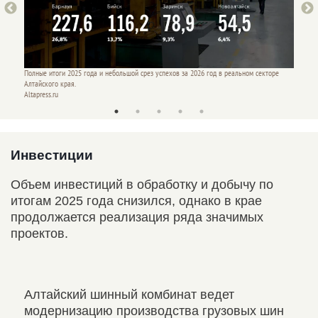
оре
Полные итоги 2025 года и небольшой срез успехов за 2026 год в реальном секторе
Полные 
Алтайского края.
Алтайск
Altapress.ru
Altapres
Инвестиции
Объем инвестиций в обработку и добычу по
итогам 2025 года снизился, однако в крае
продолжается реализация ряда значимых
проектов.
тво
Алтайский шинный комбинат ведет
Алт
.
модернизацию производства грузовых шин
про