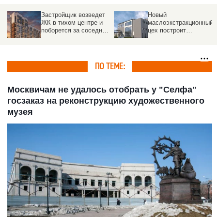
Новый
Так или не так. За
маслоэкстракционный
проект элитного дома
й
цех построит
на месте
«Сибирская семечка» в
Барнаульского
Барнауле
разлома пришлось
голосовать
ПО ТЕМЕ:
Москвичам не удалось отобрать у "Селфа"
госзаказ на реконструкцию художественного
музея