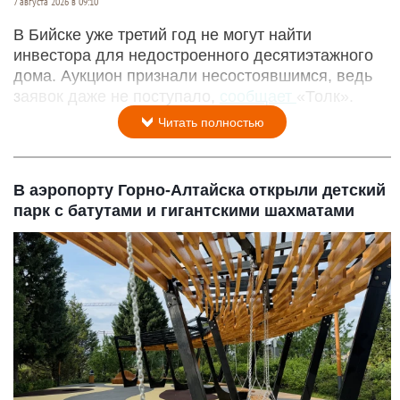
7 августа 2026 в 09:10
В Бийске уже третий год не могут найти
инвестора для недостроенного десятиэтажного
дома. Аукцион признали несостоявшимся, ведь
заявок даже не поступало,
сообщает
«Толк».
Читать полностью
В аэропорту Горно-Алтайска открыли детский
парк с батутами и гигантскими шахматами