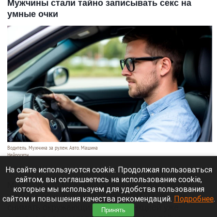
Мужчины стали тайно записывать секс на
умные очки
Водитель. Мужчина за рулем. Авто. Машина
Нейросети
7 августа 2026 в 06:35
На сайте используются cookie. Продолжая пользоваться
сайтом, вы соглашаетесь на использование cookie,
Миллиардерша Кайли Дженнер стала лицом
которые мы используем для удобства пользования
умных очков, которые позволяют незаметно
сайтом и повышения качества рекомендаций.
Подробнее
.
снимать окружающих. Этой функцией уже
Принять