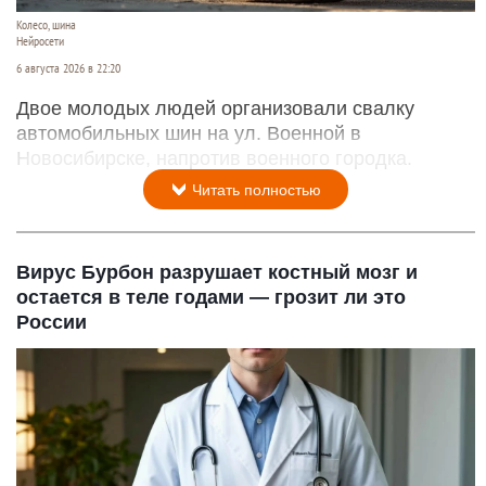
Колесо, шина
Нейросети
6 августа 2026 в 22:20
Двое молодых людей организовали свалку
автомобильных шин на ул. Военной в
Новосибирске, напротив военного городка.
Читать полностью
Вирус Бурбон разрушает костный мозг и
остается в теле годами — грозит ли это
России