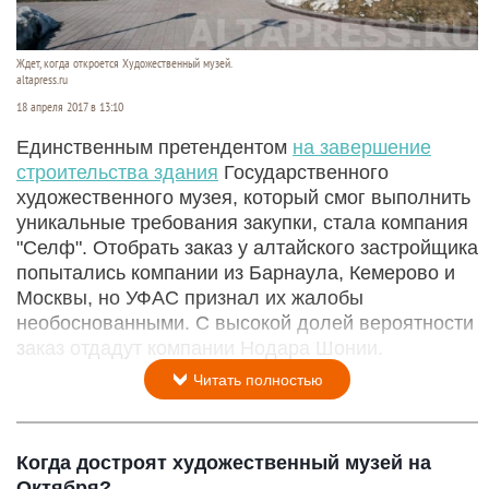
Ждет, когда откроется Художественный музей.
altapress.ru
18 апреля 2017 в 13:10
Единственным претендентом
на завершение
строительства здания
Государственного
художественного музея, который смог выполнить
уникальные требования закупки, стала компания
"Селф". Отобрать заказ у алтайского застройщика
попытались компании из Барнаула, Кемерово и
Москвы, но УФАС признал их жалобы
необоснованными. С высокой долей вероятности
заказ отдадут компании Нодара Шонии.
Читать полностью
Когда достроят художественный музей на
Октября?