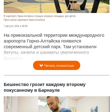
В аэропорту Горно-Алтайска открыли игровую площадку для детей.
Пресс-центр аэропорта Горно-Алтайска
7 августа 2026 в 08:50
На привокзальной территории международного
аэропорта Горно-Алтайска появился
современный детский парк. Там установили
батуты, качели и шахматы увеличенного
формата.
Читать полностью
Бешенство грозит каждому второму
покусанному в Барнауле