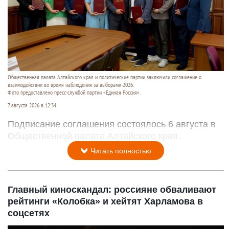
Общественная палата Алтайского края и политические партии заключили соглашение о
взаимодействии во время наблюдения за выборами-2026.
Фото предоставлено пресс-службой партии «Единая Россия».
7 августа 2026 в 12:34
Подписание соглашения состоялось 6 августа в
Общественной палате Алтайского края.
Читать полностью
Главный киноскандал: россияне обваливают
рейтинги «Колобка» и хейтят Харламова в
соцсетях