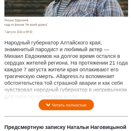
Михаил Евдокимов.
кадр из фильма "Не валяй дурака".
7 августа 2026 в 09:30
Народный губернатор Алтайского края,
знаменитый пародист и любимый актер —
Михаил Евдокимов на долгое время остался в
сердцах жителей региона. На протяжении 21 года
каждое 7 августа жители края оплакивают его
трагическую смерть. Altapress.ru вспоминает
обстоятельства той страшной аварии и как себя
чувствовал народный губернатор в непривычном
для себя политическом котле.
Читать полностью
Предсмертную записку Натальи Наговицыной