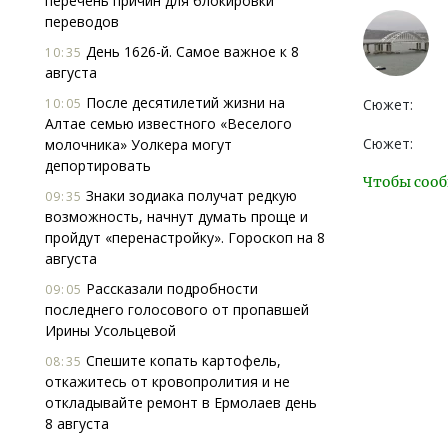
перечень причин для блокировки
переводов
День 1626-й. Самое важное к 8
10:35
августа
После десятилетий жизни на
10:05
Сюжет:
Алтае семью известного «Веселого
Сюжет:
молочника» Уолкера могут
депортировать
Чтобы сооб
Знаки зодиака получат редкую
09:35
возможность, начнут думать проще и
пройдут «перенастройку». Гороскоп на 8
августа
Рассказали подробности
09:05
последнего голосового от пропавшей
Ирины Усольцевой
Спешите копать картофель,
08:35
откажитесь от кровопролития и не
откладывайте ремонт в Ермолаев день
8 августа