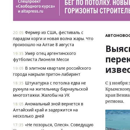
Фермер из США, фестиваль с
20:05
АВТОНОВО
парадом корги и новая волна жары. Что
произошло на Алтае 8 августа
Выяс
Умер отец аргентинского
19:35
пере
футболиста Лионеля Месси
изве
В элитном квартале российского
19:05
города накрыли притон-лабиринт
Штукатурка с потолка едва не
С 3 ноября
18:35
рухнула на жительницу барнаульской
Крымскому 
многоэтажки. Жалобы на УК
края Вени
региона.
Аномальный зной вернется в
18:05
Алтайский край и задержится на
несколько дней
«Не позорься, Олеся». Соведущую
17:35