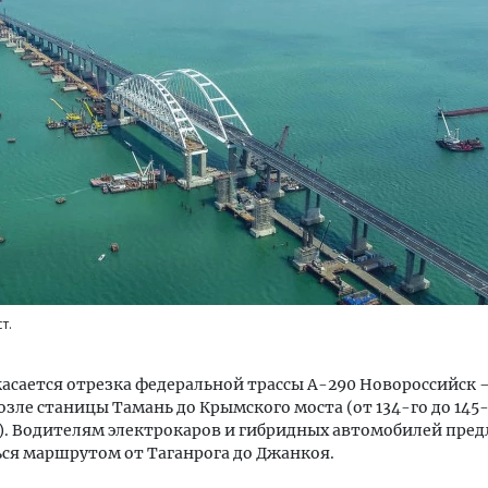
ость архитектурных идей.
Ищем новые берега. Ген
еральный директор компании
«Жилищной инициативы»
 — об эстетике городов,
Гатилов — о том, как де
дах в фасадах и развитии рынка
оставаться на плаву, ког
штормит
ОИТЕЛЬСТВО
СТРОИТЕЛЬСТВО
т.
асается отрезка федеральной трассы А-290 Новороссийск 
озле станицы Тамань до Крымского моста (от 134-го до 145
). Водителям электрокаров и гибридных автомобилей пре
ся маршрутом от Таганрога до Джанкоя.