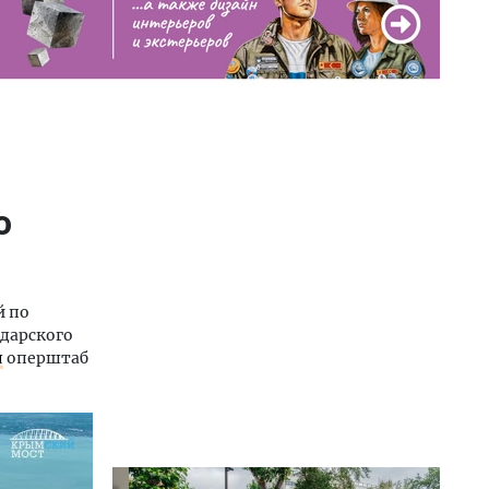
о
й по
одарского
л
оперштаб