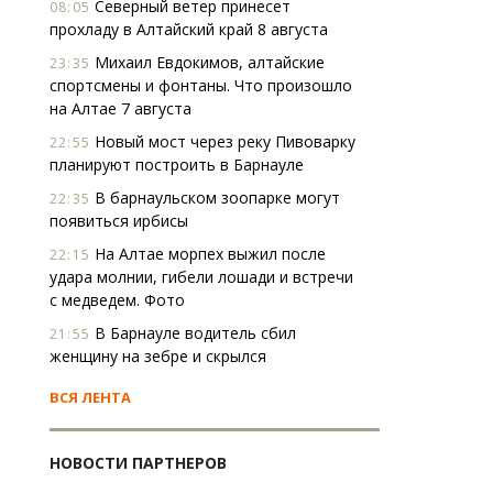
Северный ветер принесет
08:05
прохладу в Алтайский край 8 августа
Михаил Евдокимов, алтайские
23:35
спортсмены и фонтаны. Что произошло
на Алтае 7 августа
Новый мост через реку Пивоварку
22:55
планируют построить в Барнауле
В барнаульском зоопарке могут
22:35
появиться ирбисы
На Алтае морпех выжил после
22:15
удара молнии, гибели лошади и встречи
с медведем. Фото
В Барнауле водитель сбил
21:55
женщину на зебре и скрылся
ВСЯ ЛЕНТА
НОВОСТИ ПАРТНЕРОВ