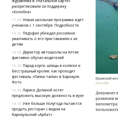
Журавлева в «Натальной карте»
раскритиковали за поддержку
«Колобка»
Новая школьная программа ждет
17:05
учеников с 1 сентября. Подробности
Педофил убеждал россиянок
16:35
умалчивать о его приставаниях к их
детям
Архитектурный код начинается с
Смел
земли. Мощение крупноформатными
Ген
Директор автошколы на Алтае
16:05
плитами становится новым
ЗИАС
фиктивно обучал водителей
стандартом благоустройства
трен
Парад корги, шпицы в коляске и
15:35
СТРОИТЕЛЬСТВО
СТР
бесстрашный кролик: как проходит
фестиваль «Лапки-тапки» в Барнауле.
Крымский мос
Фото
most.life
Ларисе Долиной хотят
15:05
Документ к
предложить высокую должность в вузе
развязки в
Уже больше полугода пытаются
14:35
километра
продать ресторан с видом на
пользовать
барнаульский «Арбат»