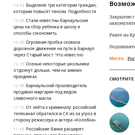
Возмож
Выделили три категории граждан,
14:05
которым повысят пенсии. Подробности
Закрытие с
Стали известны барнаульские
13:35
аккумулят
цены на сбор ребенка в школу и
способы сэкономить
Ранее на 
Огромная пробка сковала
13:05
Подпишитес
дорожное движение на пути в Барнаул
через Старый мост. Что известно
Места
Ро
Осенью некоторые школьники
12:35
отдохнут дольше, чем на зимних
праздниках
СМОТРИТЕ
Барнаульский производитель
12:05
продавал маргарин под видом
сливочного масла
От хейта к криминалу: российский
11:35
телеканал обратился в СК из-за угроз в
сторону режиссера и актера «Колобка»
Российские банки расширят
11:05