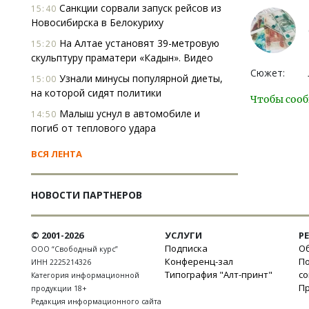
Санкции сорвали запуск рейсов из
15:40
Новосибирска в Белокуриху
На Алтае установят 39-метровую
15:20
скульптуру праматери «Кадын». Видео
Сюжет:
Узнали минусы популярной диеты,
15:00
на которой сидят политики
Чтобы сооб
Малыш уснул в автомобиле и
14:50
погиб от теплового удара
ВСЯ ЛЕНТА
НОВОСТИ ПАРТНЕРОВ
© 2001-2026
УСЛУГИ
Р
Подписка
Об
ООО “Свободный курс”
Конференц-зал
П
ИНН 2225214326
Типография "Алт-принт"
с
Категория информационной
П
продукции 18+
Редакция информационного сайта