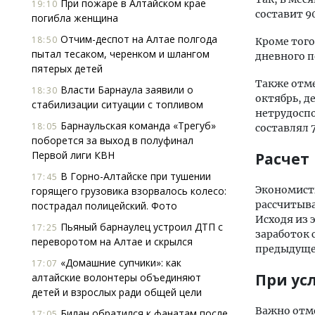
При пожаре в Алтайском крае
19:10
составит 90
погибла женщина
Отчим-деспот на Алтае полгода
18:50
Кроме того
пытал тесаком, черенком и шлангом
дневного по
пятерых детей
Также отмеч
Власти Барнаула заявили о
18:30
октябрь, д
стабилизации ситуации с топливом
нетрудоспо
Барнаульская команда «Трегуб»
18:05
составлял 7
поборется за выход в полуфинал
Первой лиги КВН
Расчет
В Горно-Алтайске при тушении
17:45
Экономист
горящего грузовика взорвалось колесо:
рассчитыва
пострадал полицейский. Фото
Исходя из 
Пьяный барнаулец устроил ДТП с
17:25
заработок 
переворотом на Алтае и скрылся
предыдущег
«Домашние супчики»: как
17:07
При ус
алтайские волонтеры объединяют
детей и взрослых ради общей цели
Важно отме
Билан обратился к фанатам после
17:05