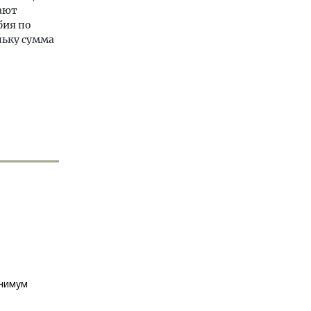
вают
бия по
льку сумма
инимум