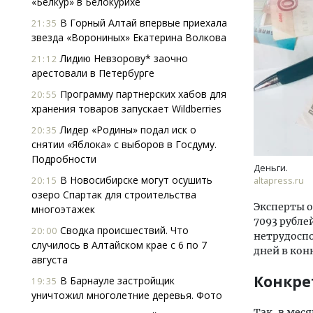
«Белкур» в Белокурихе
В Горный Алтай впервые приехала
21:35
звезда «Ворониных» Екатерина Волкова
Лидию Невзорову* заочно
21:12
арестовали в Петербурге
Программу партнерских хабов для
20:55
хранения товаров запускает Wildberries
Ище
Лидер «Родины» подал иск о
20:35
«Жи
снятии «Яблока» с выборов в Госдуму.
Гати
Подробности
оста
Деньги.
што
В Новосибирске могут осушить
20:15
altapress.ru
озеро Спартак для строительства
СТР
Эксперты о
многоэтажек
7093 рубле
Сводка происшествий. Что
20:00
нетрудоспо
случилось в Алтайском крае с 6 по 7
дней в кон
августа
Конкре
В Барнауле застройщик
19:35
уничтожил многолетние деревья. Фото
Так, в мес