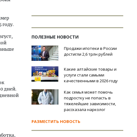
змер
 году.
вгуст,
ПОЛЕЗНЫЕ НОВОСТИ
ной
Продажи ипотеки в России
раньше
достигли 2,6 трлн рублей
Какие алтайские товары и
услуги стали самыми
качественными в 2026 году
ок
0 дней.
Как семья может помочь
едневной
подростку не попасть в
тяжелейшие зависимости,
рассказала нарколог
РАЗМЕСТИТЬ НОВОСТЬ
аботка,