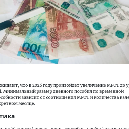
м новые берега. Гендиректор
Архитектурный код начин
лищной инициативы» Юрий
земли. Мощение крупно
лов — о том, как девелоперу
плитами становится нов
ваться на плаву, когда рынок
стандартом благоустрой
рмит
СТРОИТЕЛЬСТВО
ОИТЕЛЬСТВО
жидают, что в 2026 году произойдет увеличение МРОТ до у
й. Минимальный размер дневного пособия по временной
собности зависит от соотношения МРОТ и количества ка
кретном месяце.
тика
яцах с 30 днями (апрель, июнь, сентябрь, ноябрь) размер по