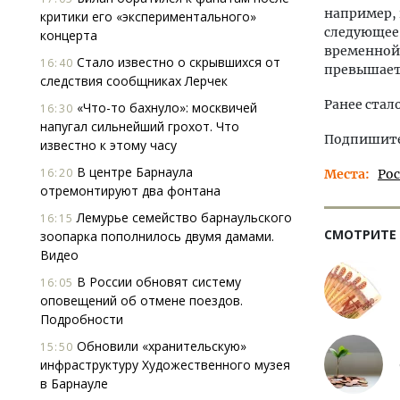
например, 
критики его «экспериментального»
следующее 
концерта
временной 
Стало известно о скрывшихся от
16:40
превышает 
следствия сообщниках Лерчек
Ранее стал
«Что-то бахнуло»: москвичей
16:30
напугал сильнейший грохот. Что
Подпишитес
известно к этому часу
В центре Барнаула
16:20
Места
Ро
отремонтируют два фонтана
Лемурье семейство барнаульского
16:15
СМОТРИТЕ
зоопарка пополнилось двумя дамами.
Видео
В России обновят систему
16:05
оповещений об отмене поездов.
Подробности
Обновили «хранительскую»
15:50
инфраструктуру Художественного музея
в Барнауле