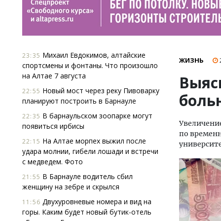
Михаил Евдокимов, алтайские
23:35
ЖИЗНЬ
спортсмены и фонтаны. Что произошло
на Алтае 7 августа
Выяс
Новый мост через реку Пивоварку
22:55
боль
планируют построить в Барнауле
В барнаульском зоопарке могут
22:35
Увеличение
появиться ирбисы
по временн
На Алтае морпех выжил после
22:15
университе
удара молнии, гибели лошади и встречи
с медведем. Фото
В Барнауле водитель сбил
21:55
женщину на зебре и скрылся
Двухуровневые номера и вид на
11:56
горы. Каким будет новый бутик-отель