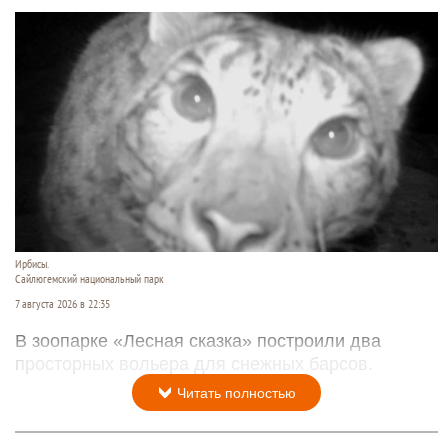
Ирбисы.
Сайлюгемский национальный парк
7 августа 2026 в 22:35
В зоопарке «Лесная сказка» построили два
просторных вольера для снежных барсов.
Читать полностью