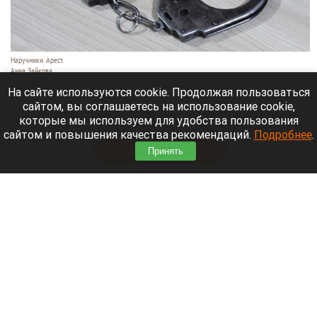
Наручники. Арест.
Анна Зайкова
7 августа 2026 в 21:12
На сайте используются cookie. Продолжая пользоваться
сайтом, вы соглашаетесь на использование cookie,
Приморский районный суд Санкт-Петербурга
которые мы используем для удобства пользования
заочно заключил Лидию Невзорову* под стражу.
сайтом и повышения качества рекомендаций.
Подробнее
.
Читать полностью
Принять
Программу партнерских хабов для хранения
товаров запускает Wildberries