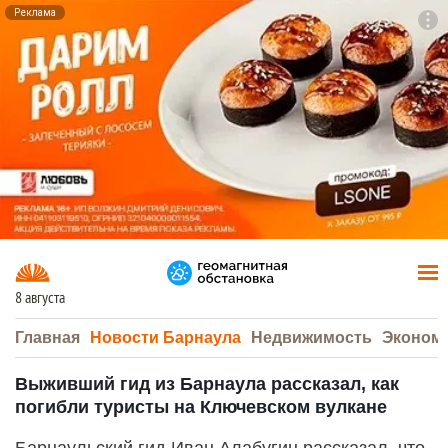
Реклама
To
F7
8 августа
Главная
Новости Барнаула
Недвижимость
Эконом
Выживший гид из Барнаула рассказал, как
погибли туристы на Ключевском вулкане
Барнаульский гид Иван Алабугин рассказал, что