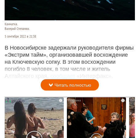
Камчатка.
Валерий Степанюк.
5 сентября 2022 в 21:38
В Новосибирске задержали руководителя фирмы
«Экстрим тайм», организовавшей восхождение
на Ключевскую сопку. В этом восхождении
погибло 8 человек, в том числе и житель
Алтайского края,
сообщает
«Интерфакс».
Читать полностью
i
i