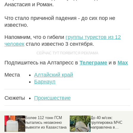
Анастасия и Роман.
Что стало причиной падения - до сих пор не
известно.
Напомним, что о гибели
группы туристов из 12
человек
стало известно 3 сентября.
Подпишитесь на Алтапресс в
Телеграме
и в
Max
Места
Алтайский край
Барнаул
Сюжеты
Происшествие
Более 112 тонн ГСМ
До 40 м/сек:
пытались незаконно
группировка МЧС
вывезти из Казахстана
направлена в
пострадавшие от