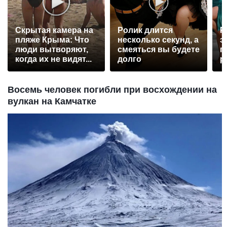
Скрытая камера на
Ролик длится
Р
пляже Крыма: Что
несколько секунд, а
э
люди вытворяют,
смеяться вы будете
п
когда их не видят...
долго
р
Восемь человек погибли при восхождении на
вулкан на Камчатке