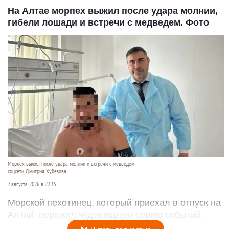
На Алтае морпех выжил после удара молнии,
гибели лошади и встречи с медведем. Фото
Морпех выжил после удара молнии и встречи с медведем
соцсети Дмитрия Хубезова
7 августа 2026 в 22:15
Морской пехотинец, который приехал в отпуск на
Алтай, пережил чудовищную серию событий.