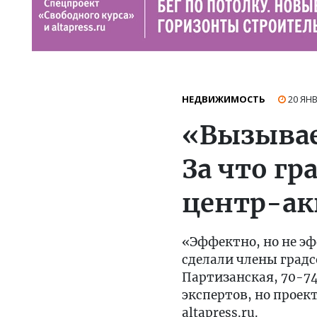
НЕДВИЖИМОСТЬ
20 ЯН
«Вызывае
За что г
центр-ак
«Эффектно, но не эф
сделали члены градс
Партизанская, 70-7
экспертов, но проект
altapress.ru.