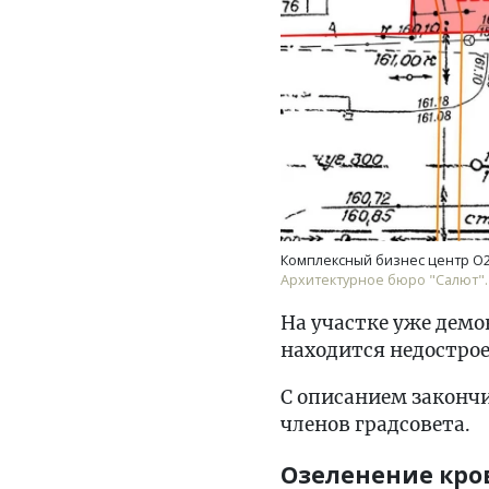
Комплексный бизнес центр О2 
Архитектурное бюро "Салют".
На участке уже демо
находится недостро
С описанием закончи
членов градсовета.
Озеленение кро