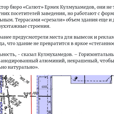
ктор бюро «Салют» Ермек Кулмухамедов, они не 
тних посетителей заведения, но работают с фор
ьным. Террасами «срезали» объем здания еще и 
вухэтажные строения.
анее предусмотрели места для вывесок и рекла
да, что здание не превратится в яркое «стеганно
ность, - сказал Кулмухамедов. – Горизонтальны
 анодированный алюминий, некрашеный, чтобы
но натурально».