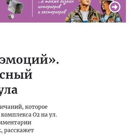
 эмоций».
исный
ула
мечаний, которое
комплекса О2 на ул.
омментарии
к, расскажет