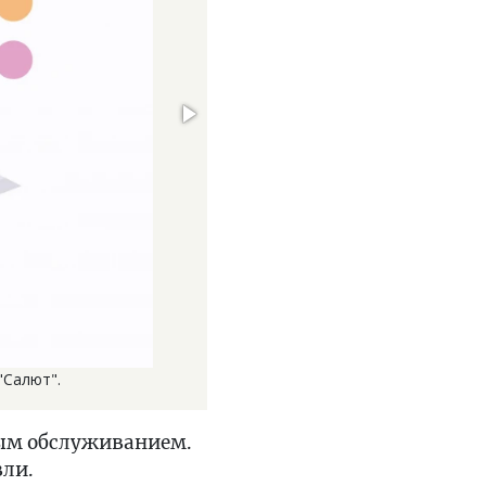
"Салют".
ным обслуживанием.
вли.