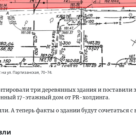
на ул. Партизанская, 70−74.
нтировали три деревянных здания и поставили з
енный 17-этажный дом от PR-холдинга.
ли. А теперь факты о здании будут сочетаться 
вли