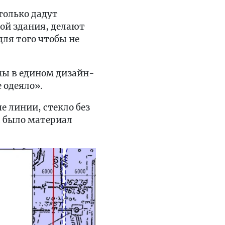
только дадут
мой здания, делают
для того чтобы не
мы в едином дизайн-
е одеяло».
е линии, стекло без
 было материал