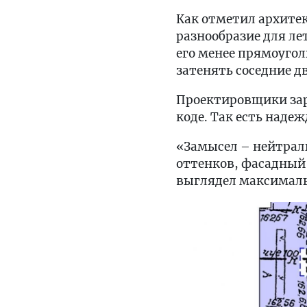
Как отметил архите
разнообразие для ле
его менее прямоугол
затенять соседние д
Проектировщики зар
коде. Так есть надеж
«Замысел – нейтраль
оттенков, фасадный
выглядел максималь