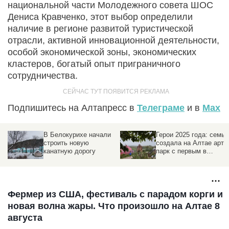
национальной части Молодежного совета ШОС
Дениса Кравченко, этот выбор определили
наличие в регионе развитой туристической
отрасли, активной инновационной деятельности,
особой экономической зоны, экономических
кластеров, богатый опыт приграничного
сотрудничества.
Подпишитесь на Алтапресс в
Телеграме
и в
Max
В Белокурихе начали
Герои 2025 года: семья
строить новую
создала на Алтае арт-
канатную дорогу
парк с первым в
России механическим
театром и ручным
великаном
Фермер из США, фестиваль с парадом корги и
новая волна жары. Что произошло на Алтае 8
августа