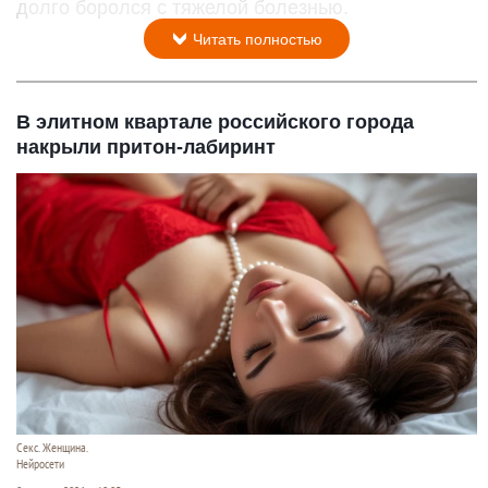
долго боролся с тяжелой болезнью.
Читать полностью
В элитном квартале российского города
накрыли притон-лабиринт
Секс. Женщина.
Нейросети