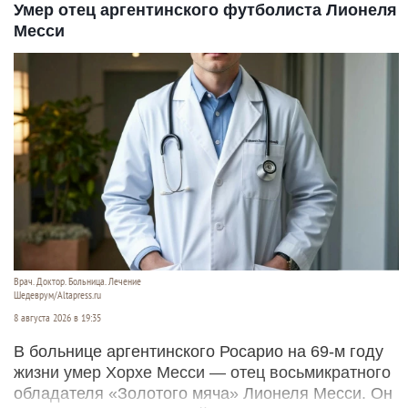
Умер отец аргентинского футболиста Лионеля
Месси
Врач. Доктор. Больница. Лечение
Шедеврум/Altapress.ru
8 августа 2026 в 19:35
В больнице аргентинского Росарио на 69-м году
жизни умер Хорхе Месси — отец восьмикратного
обладателя «Золотого мяча» Лионеля Месси. Он