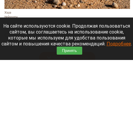
Жара
Нейросети
8 августа 2026 в 18:05
На сайте используются cookie. Продолжая пользоваться
сайтом, вы соглашаетесь на использование cookie,
Синоптики предупреждают, что с 9 по 13 августа
которые мы используем для удобства пользования
Алтайский край местами накроет аномальный
сайтом и повышения качества рекомендаций.
Подробнее
.
зной.
Принять
Читать полностью
Штукатурка с потолка едва не рухнула на
жительницу барнаульской многоэтажки.
Жалобы на УК