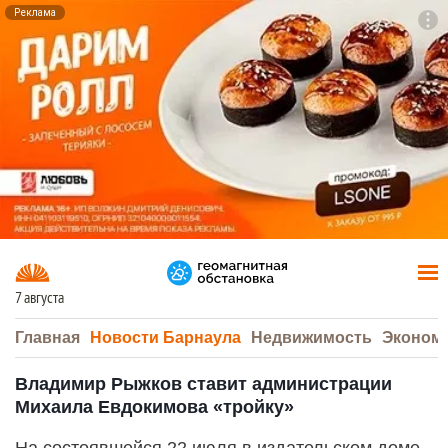
Реклама
To
F7
7 августа
Главная
Новости Барнаула
Недвижимость
Эконом
Владимир Рыжков ставит администрации
Михаила Евдокимова «тройку»
На состоявшейся 22 июля в издательском доме