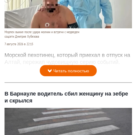
Морпех выжил после удара молнии и встречи с медведем
соцсети Дмитрия Хубезова
7 августа 2026 в 22:15
Морской пехотинец, который приехал в отпуск на
Алтай, пережил чудовищную серию событий.
Читать полностью
В Барнауле водитель сбил женщину на зебре
и скрылся