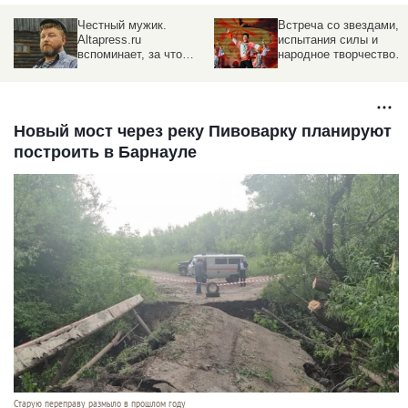
Честный мужик.
Встреча со звездами,
Altapress.ru
испытания силы и
вспоминает, за что
народное творчество.
полюбили Михаила
Как пройдет фестивал
Евдокимова, и как
"Земляки" в 2023 году
Алтайский край
оплакивал его гибель
Новый мост через реку Пивоварку планируют
построить в Барнауле
Старую переправу размыло в прошлом году