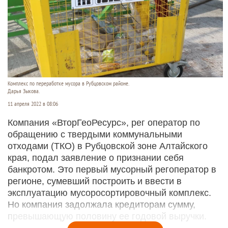
Комплекс по переработке мусора в Рубцовском районе.
Дарья Зыкова.
11 апреля 2022 в 08:06
Компания «ВторГеоРесурс», рег оператор по
обращению с твердыми коммунальными
отходами (ТКО) в Рубцовской зоне Алтайского
края, подал заявление о признании себя
банкротом. Это первый мусорный регоператор в
регионе, сумевший построить и ввести в
эксплуатацию мусоросортировочный комплекс.
Но компания задолжала кредиторам сумму,
превышающую половину ее годовой выручки.