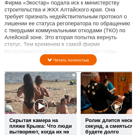
Фирма «Экостар» подала иск к министерству
строительства и ЖКХ Алтайского края. Она
требует признать недействительным протокол о
лишении ее статуса регоператора по обращению
с твердыми коммунальными отходами (ТКО) по
Алейской зоне. Это вторая попытка вернуть
статус. Тем временем в самой фирме
продолжаются внутрикорпоративные споры
Читать полностью
i
Скрытая камера на
Ролик длится неск
пляже Крыма: Что люди
секунд, а смеяться
вытворяют, когда их не
будете долго