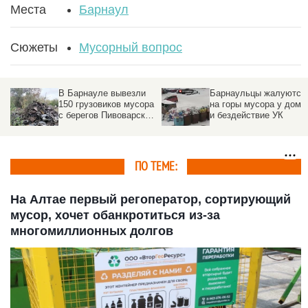
Места
Барнаул
Сюжеты
Мусорный вопрос
В Барнауле вывезли
Барнаульцы жалуются
150 грузовиков мусора
на горы мусора у дома
с берегов Пивоварского
и бездействие УК
водопада
ПО ТЕМЕ:
На Алтае первый регоператор, сортирующий
мусор, хочет обанкротиться из-за
многомиллионных долгов