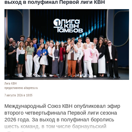
выход в полуфинал Первой лиги КВН
Лига КВН
предоставлено altapress.ru
7 августа 2026 в 18:05
Международный Союз КВН опубликовал эфир
второго четвертьфинала Первой лиги сезона
2026 года. За выход в полуфинал боролись
шесть команд, в том числе барнаульский