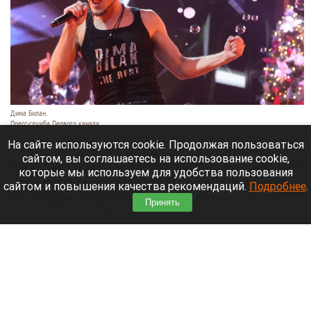
Дима Билан.
Пресс-служба Первого канала.
7 августа 2026 в 17:05
На сайте используются cookie. Продолжая пользоваться
сайтом, вы соглашаетесь на использование cookie,
Выдержав шквал критики, Дима Билан обратился
которые мы используем для удобства пользования
к аудитории с признанием в любви. Он отметил,
сайтом и повышения качества рекомендаций.
Подробнее
.
что жаркие споры подтолкнули его к
Принять
переосмыслению творчества и поиску новых
смыслов, горизонтов и внутренних глубин.
Читать полностью
«Домашние супчики»: как алтайские