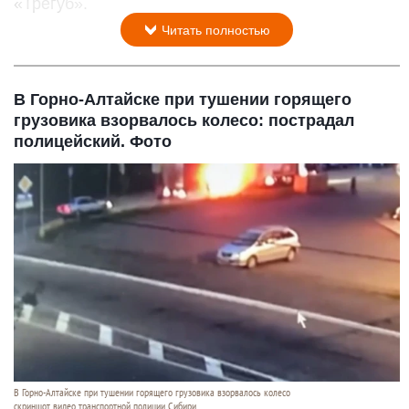
«Трегуб».
Читать полностью
В Горно-Алтайске при тушении горящего
грузовика взорвалось колесо: пострадал
полицейский. Фото
В Горно-Алтайске при тушении горящего грузовика взорвалось колесо
скриншот видео транспортной полиции Сибири