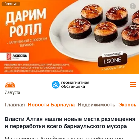
Реклама
To
F7
7 августа
Главная
Новости Барнаула
Недвижимость
Эконом
Власти Алтая нашли новые места размещения
и переработки всего барнаульского мусора
Минприроды Алтайского края подобрало три