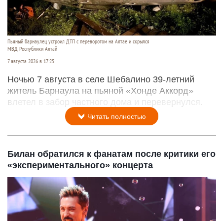
Пьяный барнаулец устроил ДТП с переворотом на Алтае и скрылся
МВД Республики Алтай
7 августа 2026 в 17:25
Ночью 7 августа в селе Шебалино 39-летний
житель Барнаула на пьяной «Хонде Аккорд»
влетел в забор частного дома и перевернулся.
Читать полностью
Билан обратился к фанатам после критики его
«экспериментального» концерта