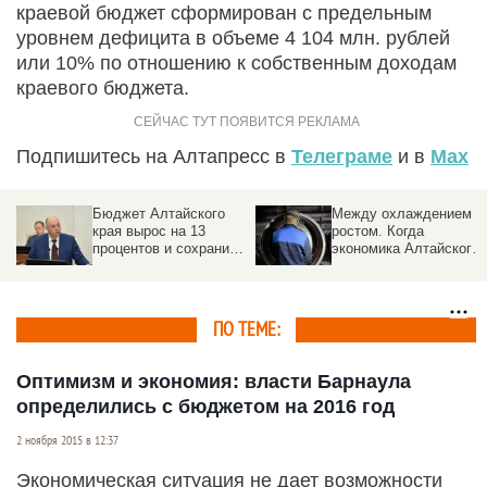
краевой бюджет сформирован с предельным
уровнем дефицита в объеме 4 104 млн. рублей
или 10% по отношению к собственным доходам
краевого бюджета.
Подпишитесь на Алтапресс в
Телеграме
и в
Max
Бюджет Алтайского
Между охлаждением и
края вырос на 13
ростом. Когда
процентов и сохранил
экономика Алтайского
социальный курс
края все-таки пойдет в
гору
ПО ТЕМЕ:
Оптимизм и экономия: власти Барнаула
определились с бюджетом на 2016 год
2 ноября 2015 в 12:37
Экономическая ситуация не дает возможности