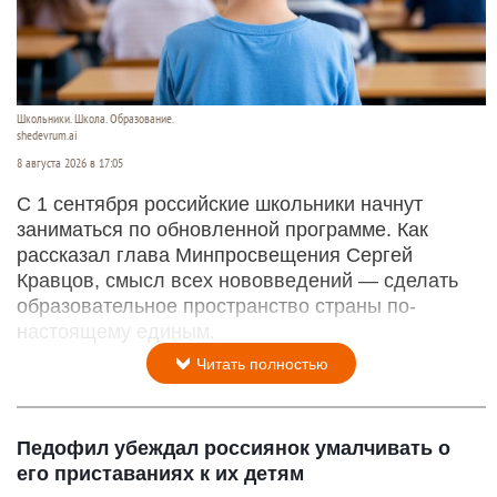
Школьники. Школа. Образование.
shedevrum.ai
8 августа 2026 в 17:05
С 1 сентября российские школьники начнут
заниматься по обновленной программе. Как
рассказал глава Минпросвещения Сергей
Кравцов, смысл всех нововведений — сделать
образовательное пространство страны по-
настоящему единым.
Читать полностью
Педофил убеждал россиянок умалчивать о
его приставаниях к их детям