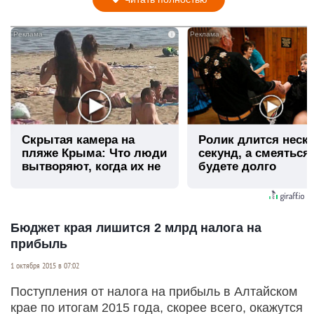
i
Скрытая камера на
Ролик длится неск
пляже Крыма: Что люди
секунд, а смеяться
вытворяют, когда их не
будете долго
видят...
Бюджет края лишится 2 млрд налога на
прибыль
1 октября 2015 в 07:02
Поступления от налога на прибыль в Алтайском
крае по итогам 2015 года, скорее всего, окажутся