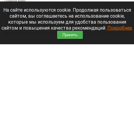
Скриншот видео
8 августа 2026 в 15:05
На сайте используются cookie. Продолжая пользоваться
сайтом, вы соглашаетесь на использование cookie,
Народный артист России Игорь Бутман
которые мы используем для удобства пользования
признался, что видит во главе вокального
сайтом и повышения качества рекомендаций.
Подробнее
.
факультета первого российского джазового вуза
Принять
именно Ларису Долину. Он планирует лично
предложить эту должность своей коллеге.
Читать полностью
Огромная пробка сковала дорожное движение
на пути в Барнаул через Старый мост. Что
известно