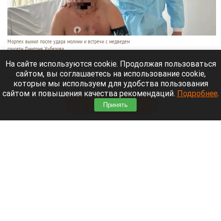
Морпех выжил после удара молнии и встречи с медведем
соцсети Дмитрия Хубезова
7 августа 2026 в 22:15
На сайте используются cookie. Продолжая пользоваться
сайтом, вы соглашаетесь на использование cookie,
Морской пехотинец, который приехал в отпуск на
которые мы используем для удобства пользования
Алтай, пережил чудовищную серию событий.
сайтом и повышения качества рекомендаций.
Подробнее
.
Читать полностью
Принять
В Барнауле водитель сбил женщину на зебре
и скрылся