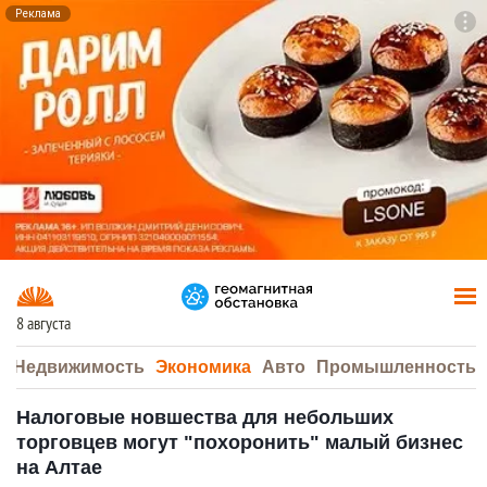
Реклама
To
F7
8 августа
а
Недвижимость
Экономика
Авто
Промышленность
Налоговые новшества для небольших
торговцев могут "похоронить" малый бизнес
на Алтае