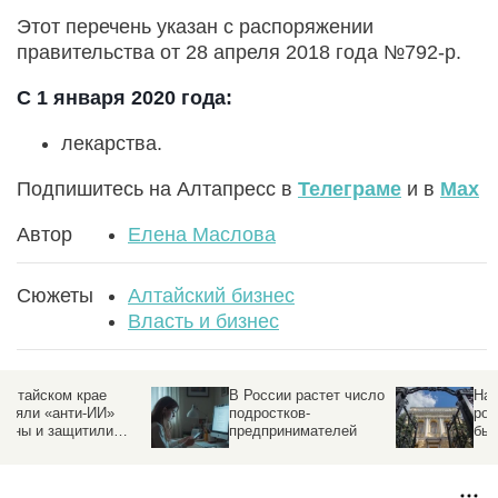
Этот перечень указан с распоряжении
правительства от 28 апреля 2018 года №792-р.
С 1 января 2020 года:
лекарства.
Подпишитесь на Алтапресс в
Телеграме
и в
Max
Автор
Елена Маслова
Сюжеты
Алтайский бизнес
Власть и бизнес
В России растет число
На взятые кредиты
подростков-
россиян страна могла
предпринимателей
бы жить год.
Подробности о «кейсе»