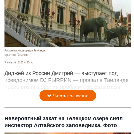
Королевский дворец в Таиланде.
Кристина Тарасова
9 августа 2026 в 15:35
Диджей из России Дмитрий — выступает под
псевдонимом DJ FЫRРИN — пропал в Таиланде
после возникновения проблем с документами.
Читать полностью
Невероятный закат на Телецком озере снял
инспектор Алтайского заповедника. Фото