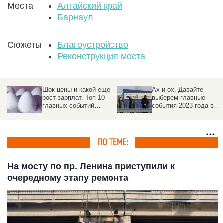
Места
Алтайский край
Барнаул
Сюжеты
Благоустройство
Реконструкция моста
е
Ах и ох. Давайте
Прожили и выжили. 10
выберем главные
главных событий
события 2023 года в
Алтайского края по
Алтайском крае —
версии экспертов
опрос altapress.ru для
читателей
ПО ТЕМЕ:
На мосту по пр. Ленина приступили к
очередному этапу ремонта