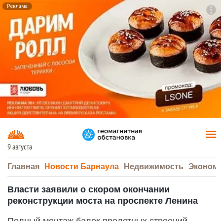
Реклама
To
F7
9 августа
Главная
Новости Барнаула
Недвижимость
Эконом
Власти заявили о скором окончании
реконструкции моста на проспекте Ленина
Полный монтаж балок пролетных строений