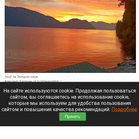
Закат на Телецком озере.
Александр Кислицин, vk.ru/altzapovednik
9 августа 2026 в 15:05
На сайте используются cookie. Продолжая пользоваться
сайтом, вы соглашаетесь на использование cookie,
В один из вечеров августа в небе над Телецким
которые мы используем для удобства пользования
озером разыгралось настоящее представление:
сайтом и повышения качества рекомендаций.
Подробнее
.
—разные оттенки оранжево-красного на фоне
Принять
синевы вод озера и величественных гор.
Читать полностью