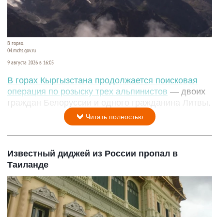
В горах.
04.mchs.gov.ru
9 августа 2026 в 16:05
В горах Кыргызстана продолжается поисковая
операция по розыску трех альпинистов
— двоих
граждан Белоруссии и одного гражданина Литвы.
Читать полностью
Известный диджей из России пропал в
Таиланде