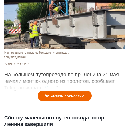
Монтаж одного из пролетов большого путепровода .
t.me/most_barnaul
22 мая 2023 в 11:02
На большом путепроводе по пр. Ленина 21 мая
начали монтаж одного из пролетов, сообщает
Telegram-канал "
Мост
".
Читать полностью
Сборку маленького путепровода по пр.
Ленина завершили