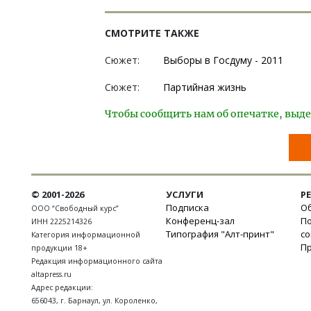
СМОТРИТЕ ТАКЖЕ
Сюжет:
Выборы в Госдуму - 2011
Сюжет:
Партийная жизнь
Чтобы сообщить нам об опечатке, выде
© 2001-2026
УСЛУГИ
Р
Подписка
Об
ООО “Свободный курс”
Конференц-зал
П
ИНН 2225214326
Типография "Алт-принт"
с
Категория информационной
П
продукции 18+
Редакция информационного сайта
altapress.ru
Адрес редакции:
656043
,
г. Барнаул
,
ул. Короленко,