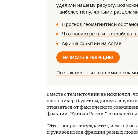
уделили нашему ресурсу. Возможн
наиболее популярными разделами 
Прогноз геомагнитной обстанов
Что посмотреть и попробовать 
Афиша событий на Алтае.
Архи
НАПИСАТЬ В РЕДАКЦИЮ
зем
пли
ста
Познакомиться с нашими реклам
СТР
Вместе с тем источник не исключил, ч
пост спикера будет выдвинута другая 
отказаться от фактического совмещени
фракции "Единая Россия" в нижней па
"Этот вопрос обсуждается, и мы не ис
и руководителя фракции разных людей