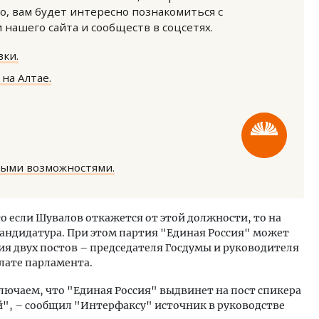
о, вам будет интересно познакомиться с
нашего сайта и сообществ в соцсетях.
ки.
на Алтае.
тектурный код начинается с
Смелость архитектурных 
ли. Мощение крупноформатными
Генеральный директор к
тами становится новым
ЗИАС — об эстетике горо
ндартом благоустройства
трендах в фасадах и разв
ными возможностями.
ОИТЕЛЬСТВО
СТРОИТЕЛЬСТВО
то если Шувалов откажется от этой должности, то на
кандидатура. При этом партия "Единая Россия" может
я двух постов – председателя Госдумы и руководителя
лате парламента.
ключаем, что "Единая Россия" выдвинет на пост спикера
", – сообщил "Интерфаксу" источник в руководстве