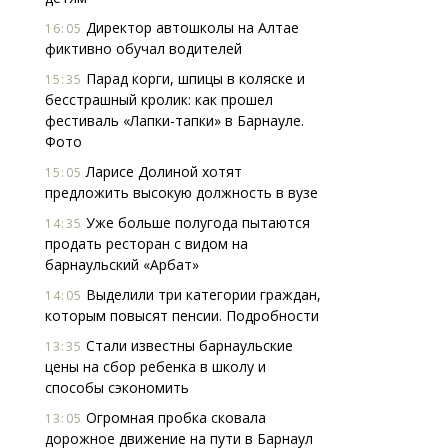
Директор автошколы на Алтае
16:05
фиктивно обучал водителей
Парад корги, шпицы в коляске и
15:35
бесстрашный кролик: как прошел
фестиваль «Лапки-тапки» в Барнауле.
Фото
Ларисе Долиной хотят
15:05
предложить высокую должность в вузе
Уже больше полугода пытаются
14:35
продать ресторан с видом на
барнаульский «Арбат»
Выделили три категории граждан,
14:05
которым повысят пенсии. Подробности
Стали известны барнаульские
13:35
цены на сбор ребенка в школу и
способы сэкономить
Огромная пробка сковала
13:05
дорожное движение на пути в Барнаул