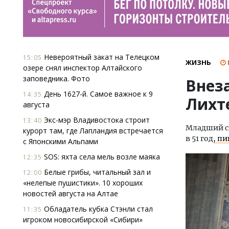
Невероятный закат на Телецком
15:05
ЖИЗНЬ
озере снял инспектор Алтайского
заповедника. Фото
Внез
День 1627-й. Самое важное к 9
14:35
Лихт
августа
Экс-мэр Владивостока строит
13:40
Младший с
курорт там, где Лапландия встречается
в 51 год
, п
с Японскими Альпами
SOS: яхта села мель возле маяка
12:35
Белые грибы, читальный зал и
12:00
«нелепые пушистики». 10 хороших
новостей августа на Алтае
Обладатель кубка Стэнли стал
11:35
игроком новосибирской «Сибири»