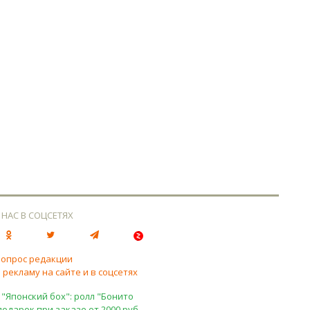
 НАС В СОЦСЕТЯХ
вопрос редакции
 рекламу на сайте и в соцсетях
 "Японский бох": ролл "Бонито
подарок при заказе от 2000 руб.