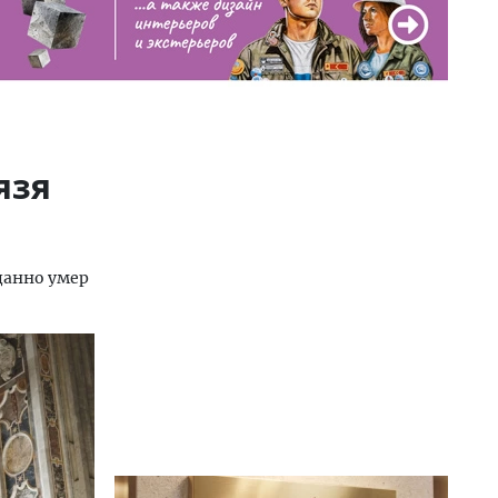
язя
данно умер