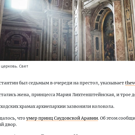
Ищем новые берега. Ген
«Жилищной инициативы»
Гатилов — о том, как де
 церковь. Свет
оставаться на плаву, ког
штормит
тантин был седьмым в очереди на престол, указывает
thev
СТРОИТЕЛЬСТВО
стались жена, принцесса Мария Лихтенштейнская, и трое д
иходских храмах архиепархии зазвонили колокола.
щалось, что
умер принц Саудовской Аравии
. Об этом сообщ
й двор.