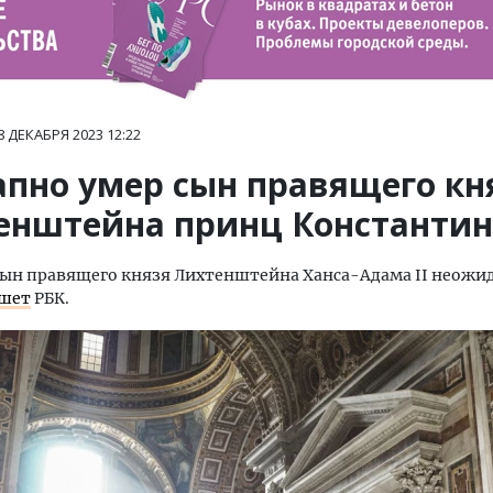
8 ДЕКАБРЯ 2023
12:22
апно умер сын правящего кн
енштейна принц Константин
ын правящего князя Лихтенштейна Ханса-Адама II неожи
ишет
РБК.