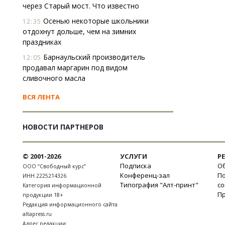
через Старый мост. Что известно
Осенью некоторые школьники
12:35
отдохнут дольше, чем на зимних
праздниках
Барнаульский производитель
12:05
продавал маргарин под видом
сливочного масла
ВСЯ ЛЕНТА
НОВОСТИ ПАРТНЕРОВ
© 2001-2026
УСЛУГИ
Р
Подписка
Об
ООО “Свободный курс”
Конференц-зал
П
ИНН 2225214326
Типография "Алт-принт"
с
Категория информационной
П
продукции 18+
Редакция информационного сайта
altapress.ru
Адрес редакции: