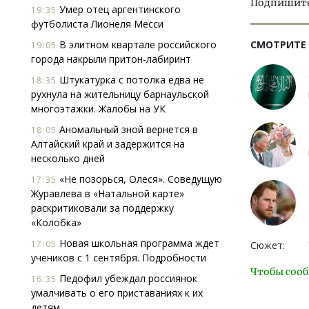
Подпишитес
Умер отец аргентинского
19:35
футболиста Лионеля Месси
В элитном квартале российского
СМОТРИТЕ
19:05
города накрыли притон-лабиринт
Штукатурка с потолка едва не
18:35
рухнула на жительницу барнаульской
многоэтажки. Жалобы на УК
Аномальный зной вернется в
18:05
Алтайский край и задержится на
несколько дней
«Не позорься, Олеся». Соведущую
17:35
Журавлева в «Натальной карте»
раскритиковали за поддержку
«Колобка»
Новая школьная программа ждет
17:05
Сюжет:
учеников с 1 сентября. Подробности
Чтобы сооб
Педофил убеждал россиянок
16:35
умалчивать о его приставаниях к их
детям