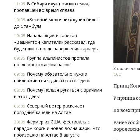
В Сибири идут поиски семьи,
11:05
пропавшей во время сплава
«Веселый молочник» купил билет
10:35
до Стамбула
Нападающий и капитан
10:05
«Вашингтон Кэпиталз» рассказал, где
будет жить после завершения карьеры
Группа альпинистов пропала
09:35
после восхождения на пик
Католическая
Почему обязательно нужно
09:05
ССО
придерживаться диеты в этот день
Принц Конс
Почему нельзя ругаться с врачами
08:35
в этот день
У принца о
Северный ветер раскачает
08:05
Во всех пр
погодные качели на Алтае
Фермер из США, фестиваль с
20:05
Ранее сооб
парадом корги и новая волна жары. Что
королевски
произошло на Алтае 8 августа