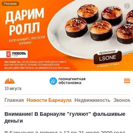
Реклама
To
F7
10 августа
Главная
Новости Барнаула
Недвижимость
Эконом
Внимание! В Барнауле "гуляют" фальшивые
деньги
В Барнауле в период с 12 по 21 июля 2009 года