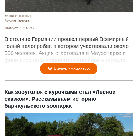
Велосипед напрокат.
Кристина Тарасова
10 августа 2026 в 09:30
В столице Германии прошел первый Всемирный
голый велопробег, в котором участвовали около
500 человек. Акция стартовала в Мауэрпарке и
финишировала в правительственном квартале.
Читать полностью
Как зооуголок с курочками стал «Лесной
сказкой». Рассказываем историю
барнаульского зоопарка