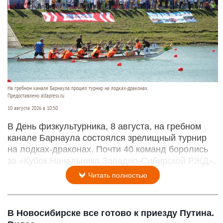
На гребном канале Барнаула прошел турнир на лодках-драконах.
Предоставлено altapress.ru
10 августа 2026 в 10:50
В День физкультурника, 8 августа, на гребном
канале Барнаула состоялся зрелищный турнир
на лодках-драконах. Почти 40 команд боролись
за «Кубок Начальника Западно-Сибирской РЖД».
Читать полностью
В Новосибирске все готово к приезду Путина.