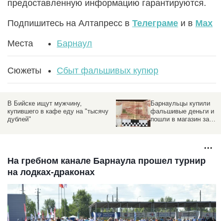
предоставленную информацию гарантируются.
Подпишитесь на Алтапресс в
Телеграме
и в
Max
Места
Барнаул
Сюжеты
Сбыт фальшивых купюр
Барнаульцы купили
Пару из Барнаула,
фальшивые деньги и
схваченную при
пошли в магазин за
поддержке Росгвардии
настоящей едой
будут судить за
фальшивые 5000
рублей
На гребном канале Барнаула прошел турнир
на лодках-драконах