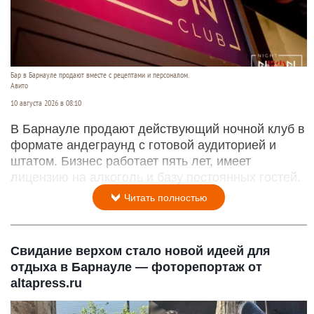
Бар в Барнауле продают вместе с рецептами и персоналом.
Авито
10 августа 2026 в 08:10
В Барнауле продают действующий ночной клуб в
формате андеграунд с готовой аудиторией и
штатом. Бизнес работает пять лет, имеет
лицензию на алкоголь и базу постоянных гостей.
Читать полностью
Свидание верхом стало новой идеей для
отдыха в Барнауле — фоторепортаж от
altapress.ru