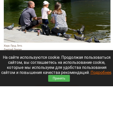
Жара. Пруд. Лето.
Дмитрий Лямзин
10 августа 2026 в 06:02
На сайте используются cookie. Продолжая пользоваться
сайтом, вы соглашаетесь на использование cookie,
Синоптики
дали прогноз на 10 августа в
которые мы используем для удобства пользования
Барнауле и Алтайском крае. Воздух прогреется
сайтом и повышения качества рекомендаций.
Подробнее
.
до +35 градусов, осадков не ожидается. В
Принять
предгорьях утром возможен туман.
Читать полностью
Седой молочник, невероятный закат,