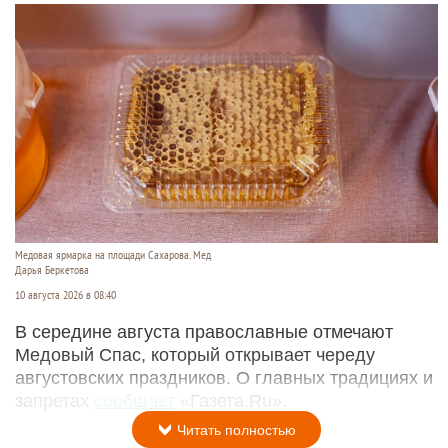
Медовая ярмарка на площади Сахарова. Мед
Дарья Беркетова
10 августа 2026 в 08:40
В середине августа православные отмечают
Медовый Спас, который открывает череду
августовских праздников. О главных традициях и
запретах
сообщает
«Газета.Ru».
Читать полностью