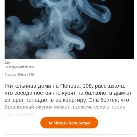
Дым.
Шедеврум/Altapress.ru
7 августа 2026 в 12:20
Жительница дома на Попова, 108, рассказала,
что соседи постоянно курят на балконе, а дым от
сигарет попадает в ее квартиру. Она боится, что
брошенный окурок может поджечь сухую траву
под окнами.
Читать полностью