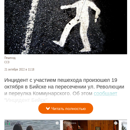
Пешеход.
СС0
21 октября 2022 в 11:18
Инцидент с участием пешехода произошел 19
октября в Бийске на пересечении ул. Революции
и переулка Коммунарского. Об этом
сообщает
"Инцидент Бийск".
Читать полностью
i
i