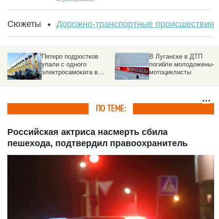
Сюжеты
Дорожно-транспортные происшествия
Пятеро подростков
В Луганске в ДТП
упали с одного
погибли молодожены-
электросамоката в
мотоциклисты
Новосибирске. Видео
ПО ТЕМЕ:
Российская актриса насмерть сбила
пешехода, подтвердил правоохранитель