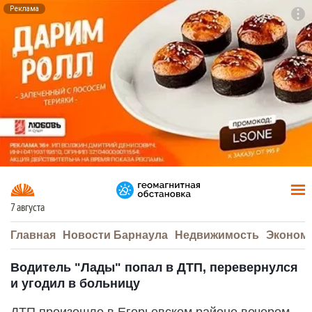
Реклама
To
F7
7 августа
Главная
Новости Барнаула
Недвижимость
Эконом
Водитель "Лады" попал в ДТП, перевернулся
и угодил в больницу
ДТП произошло в Егорьевском районе вечером