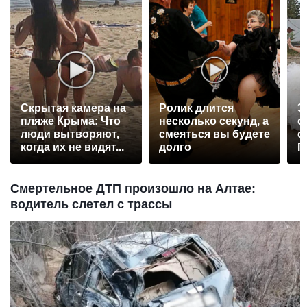
Скрытая камера на
Ролик длится
Э
пляже Крыма: Что
несколько секунд, а
о
люди вытворяют,
смеяться вы будете
с
когда их не видят...
долго
П
р
Смертельное ДТП произошло на Алтае:
водитель слетел с трассы