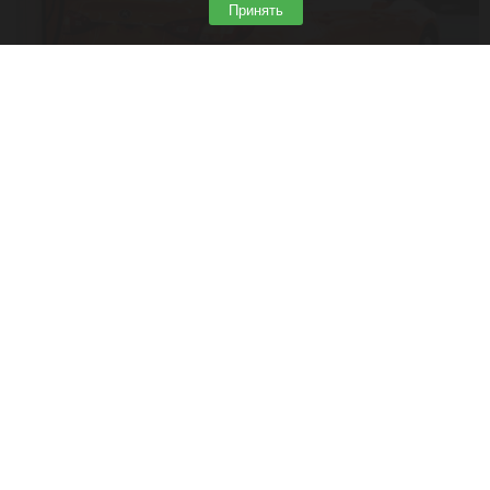
Принять
Автомобиль. Бензин. Дизель. Топливо. Заправка.
Алиса AI / Altapress.ru
29 июля 2026 в 22:40
Суд отменил постановление о нарушении
парковки, выписанное с помощью планшета.
Высшая инстанция пояснила: если камерой
управляет человек, то фиксация не считается
автоматической.
Читать полностью
Спасатели нашли тело мальчика, унесенного