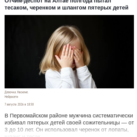
Отчим-деспот на Алтае полгода пытал
тесаком, черенком и шлангом пятерых детей
Девочка. Насилие.
Нейросети
7 августа 2026 в 18:50
В Первомайском районе мужчина систематически
избивал пятерых детей своей сожительницы — от
3 до 10 лет. Он использовал черенок от лопаты,
шланг и тесак.