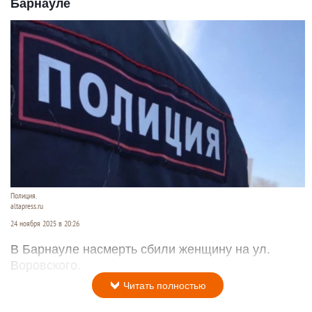
Барнауле
Полиция.
altapress.ru
24 ноября 2025 в 20:26
В Барнауле насмерть сбили женщину на ул.
Воровского.
Читать полностью