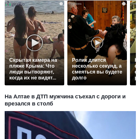
i
i
Скрытая камера на
Ролик длится
К
пляже Крыма: Что
несколько секунд, а
о
люди вытворяют,
смеяться вы будете
о
когда их не видят...
долго
р
На Алтае в ДТП мужчина съехал с дороги и
врезался в столб