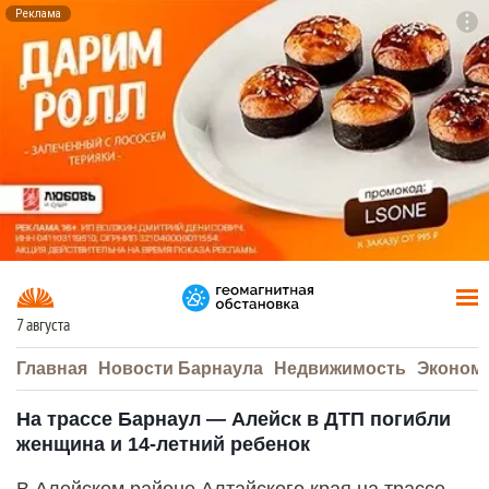
Реклама
To
F7
7 августа
Главная
Новости Барнаула
Недвижимость
Эконом
На трассе Барнаул — Алейск в ДТП погибли
женщина и 14-летний ребенок
В Алейском районе Алтайского края на трассе