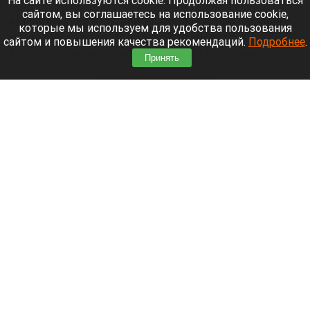
На сайте используются cookie. Продолжая пользоваться
сайтом, вы соглашаетесь на использование cookie,
На заправках есть все основные виды горючего,
которые мы используем для удобства пользования
цены снижаются, городской транспорт и
сайтом и повышения качества рекомендаций.
Подробнее
.
коммунальные службы работают в обычном
Принять
режиме.
Читать полностью
Барнаульская команда «Трегуб» поборется за
выход в полуфинал Первой лиги КВН