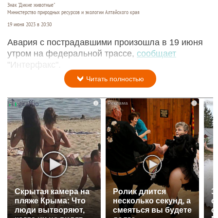
Знак "Дикие животные"
Министерство природных ресурсов и экологии Алтайского края
19 июня 2023 в 20:30
Авария с пострадавшими произошла в 19 июня
утром на федеральной траccе,
сообщает
"Интерфакс".
Читать полностью
i
i
Скрытая камера на
Ролик длится
Э
пляже Крыма: Что
несколько секунд, а
о
люди вытворяют,
смеяться вы будете
с