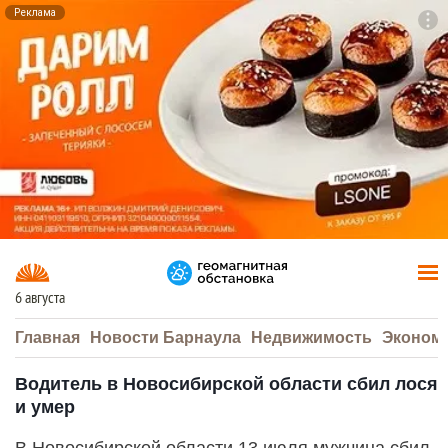
Реклама
To
F7
6 августа
Главная
Новости Барнаула
Недвижимость
Эконом
Водитель в Новосибирской области сбил лося
и умер
В Новосибирской области 13 июля мужчина сбил