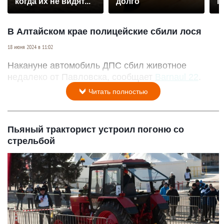
когда их не видят...
долго
П
р
В Алтайском крае полицейские сбили лося
18 июня 2024 в 11:02
Накануне автомобиль ДПС сбил животное
недалеко от Павловска, сообщает
Barnaul 22
.
Читать полностью
Пьяный тракторист устроил погоню со
стрельбой