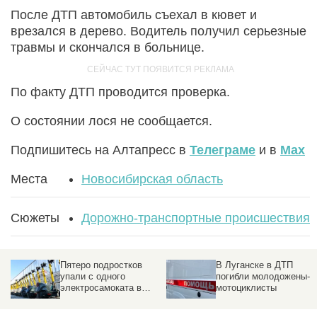
После ДТП автомобиль съехал в кювет и
врезался в дерево. Водитель получил серьезные
травмы и скончался в больнице.
По факту ДТП проводится проверка.
О состоянии лося не сообщается.
Подпишитесь на Алтапресс в
Телеграме
и в
Max
Места
Новосибирская область
Сюжеты
Дорожно-транспортные происшествия
Пятеро подростков
В Луганске в ДТП
упали с одного
погибли молодожены-
электросамоката в
мотоциклисты
Новосибирске. Видео