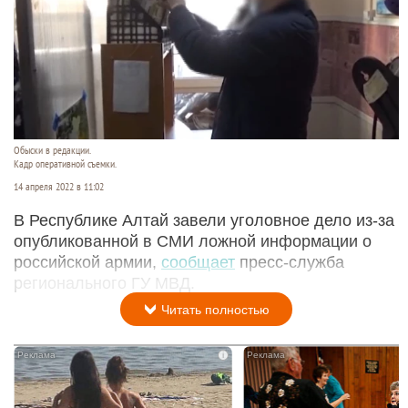
Обыски в редакции.
Кадр оперативной съемки.
14 апреля 2022 в 11:02
В Республике Алтай завели уголовное дело из-за
опубликованной в СМИ ложной информации о
российской армии,
сообщает
пресс-служба
регионального ГУ МВД.
Читать полностью
i