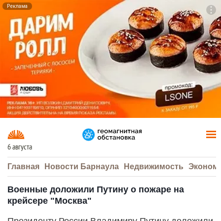
Реклама
To
F7
6 августа
Главная
Новости Барнаула
Недвижимость
Эконом
Военные доложили Путину о пожаре на
крейсере "Москва"
Президенту России Владимиру Путину доложили