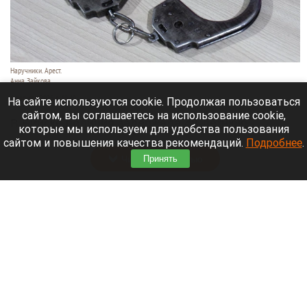
Наручники. Арест.
Анна Зайкова
6 августа 2026 в 19:40
На сайте используются cookie. Продолжая пользоваться
сайтом, вы соглашаетесь на использование cookie,
В Бийске полиция задержала 48-летнюю
которые мы используем для удобства пользования
женщину и семь ее сообщниц.
сайтом и повышения качества рекомендаций.
Подробнее
.
Читать полностью
Принять
В Алтайском селе деревья повалил ураган.
Видео