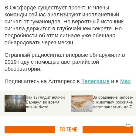
В Оксфорде существует проект. И члены
команды сейчас анализируют инопланетный
сигнал от гуманоидов. Но вероятный источник
сигнала держится в глубочайшем секрете. Но
подробности об этом сигнале уже обещано
обнародовать через месяц.
Странный радиосигнал впервые обнаружили в
2019 году с помощью австралийской
обсерватории.
Подпишитесь на Алтапресс в
Телеграме
и в
Max
ра
Как выглядит ночной
За сравнение человека
Барнаул во время
с животным россияне
ливня. Фото
могут заплатить до 700
тыс. рублей
ПО ТЕМЕ: