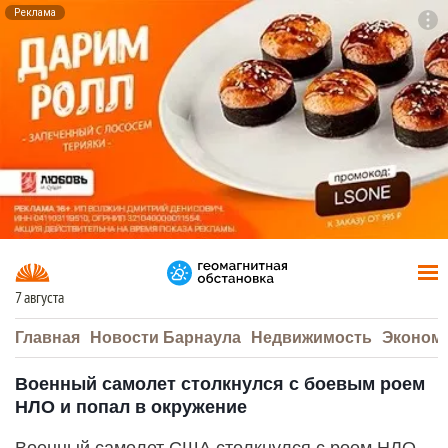
Реклама
To
F7
7 августа
Главная
Новости Барнаула
Недвижимость
Эконом
Военный самолет столкнулся с боевым роем
НЛО и попал в окружение
Военный самолет США столкнулся с роем НЛО,