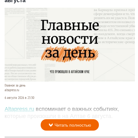
августа
Главное за день
altapress.ru
6 августа 2026 в 23:30
Altapress.ru
вспоминает о важных событиях,
которые произошли в на Алтае 6 августа.
Читать полностью