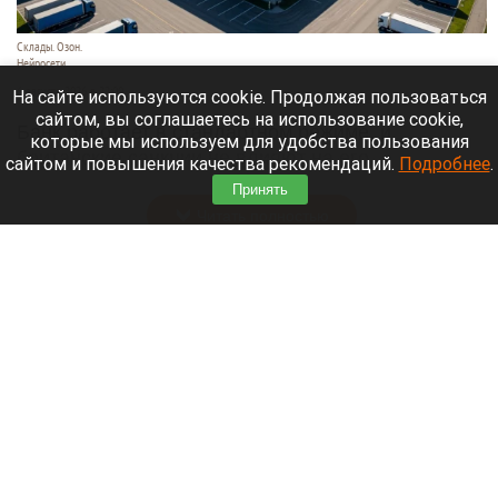
Склады. Озон.
Нейросети
6 августа 2026 в 22:00
На сайте используются cookie. Продолжая пользоваться
сайтом, вы соглашаетесь на использование cookie,
Банк работает в стандартном режиме, и
которые мы используем для удобства пользования
британские санкции не влияют на его
сайтом и повышения качества рекомендаций.
Подробнее
.
деятельность.
Принять
Читать полностью
Больница и медучреждения на Алтае
получили пять новых автомобилей