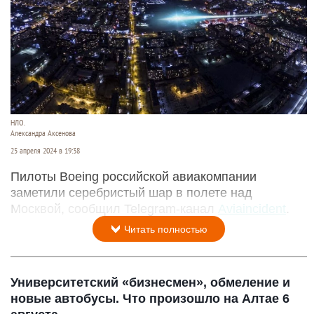
НЛО.
Александра Аксенова
25 апреля 2024 в 19:38
Пилоты Boeing российской авиакомпании
заметили серебристый шар в полете над
Москвой, сообщил Telegram-канал
Aviaincident
.
Читать полностью
Университетский «бизнесмен», обмеление и
новые автобусы. Что произошло на Алтае 6