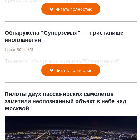
пришельцами,
пишет
Daily Star.
Читать полностью
Обнаружена "Суперземля" — пристанище
инопланетян
13 июля 2024 в 16:35
Телескоп обнаружил планету "Суперземля".
Читать полностью
Пилоты двух пассажирских самолетов
заметили неопознанный объект в небе над
Москвой