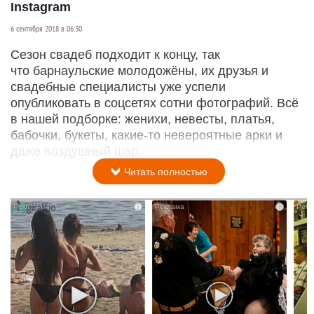
Instagram
6 сентября 2018 в 06:30
Сезон свадеб подходит к концу, так
что барнаульские молодожёны, их друзья и
свадебные специалисты уже успели
опубликовать в соцсетях сотни фотографий. Всё
в нашей подборке: женихи, невесты, платья,
бабочки, букеты, какие-то невероятные арки и
даже воздушный шар.
Читать полностью
i
i