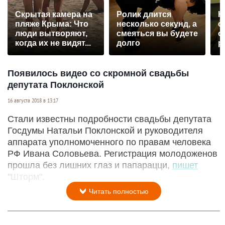
Скрытая камера на
Ролик длится
К
пляже Крыма: Что
несколько секунд, а
о
люди вытворяют,
смеяться вы будете
о
когда их не видят...
долго
р
Появилось видео со скромной свадьбы
депутата Поклонской
16 августа 2018 в 13:17
Стали известны подробности свадьбы депутата
Госдумы Натальи Поклонской и руководителя
аппарата уполномоченного по правам человека
РФ Ивана Соловьева. Регистрация молодоженов
прошла без лишних глаз и папарацци,
пишет
"Шторм".
Читать полностью