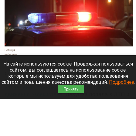
Полиция.
vedtver.ru
7 августа 2026 в 14:00
На сайте используются cookie. Продолжая пользоваться
сайтом, вы соглашаетесь на использование cookie,
О гибели известной блогерши стало известно 5
которые мы используем для удобства пользования
августа, сообщает
пресс-служба областного
сайтом и повышения качества рекомендаций.
Подробнее
.
управления службы безопасности дорожного
Принять
движения Узбекистана.
Девушка попала в ДТП и
получила тяжелые травмы, несовместимые с
жизнью.
Читать полностью