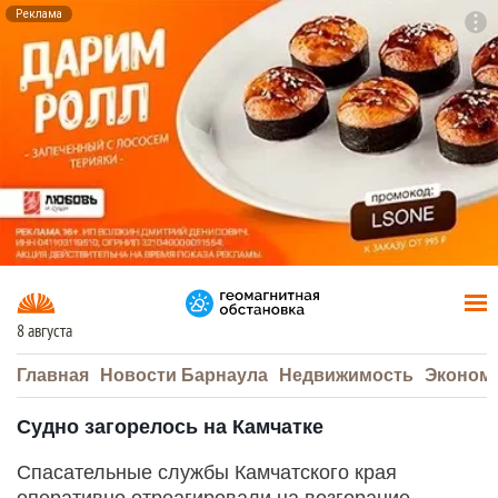
Реклама
To
F7
8 августа
Главная
Новости Барнаула
Недвижимость
Эконом
Судно загорелось на Камчатке
Спасательные службы Камчатского края
оперативно отреагировали на возгорание,