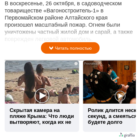
В воскресенье, 26 октября, в садоводческом
товариществе «Вагоностроитель-1» в
Первомайском районе Алтайского края
произошел масштабный пожар. Огнем были
уничтожены частный жилой дом и сарай, а также
поврежден легковой автомобиль.
Читать полностью
i
Скрытая камера на
Ролик длится неск
пляже Крыма: Что люди
секунд, а смеяться
вытворяют, когда их не
будете долго
видят...