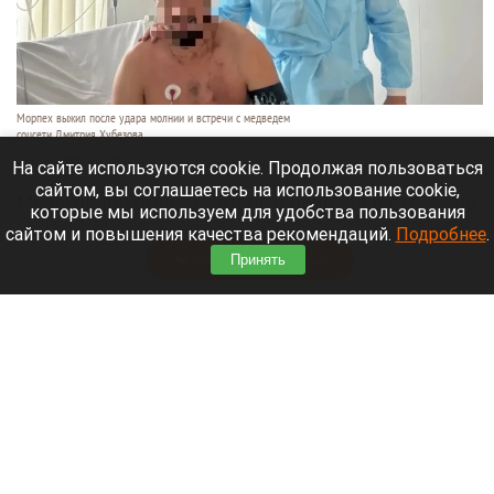
Морпех выжил после удара молнии и встречи с медведем
соцсети Дмитрия Хубезова
7 августа 2026 в 22:15
На сайте используются cookie. Продолжая пользоваться
сайтом, вы соглашаетесь на использование cookie,
Морской пехотинец, который приехал в отпуск на
которые мы используем для удобства пользования
Алтай, пережил чудовищную серию событий.
сайтом и повышения качества рекомендаций.
Подробнее
.
Читать полностью
Принять
В Барнауле водитель сбил женщину на зебре
и скрылся