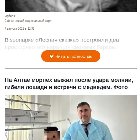
Ирбисы.
Сайлюгемский национальный парк
7 августа 2026 в 22:35
В зоопарке «Лесная сказка» построили два
просторных вольера для снежных барсов.
Читать полностью
На Алтае морпех выжил после удара молнии,
гибели лошади и встречи с медведем. Фото