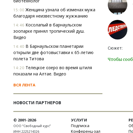
биотехнолог
Женщина узнала об изменах мужа
15:00
благодаря неизвестному жужжанию
Косолапый в барнаульском
14:46
зоопарке принял тропический душ.
Видео
В Барнаульском планетарии
14:40
Сюжет:
открыли две фотовыставки к 65-летию
полета Титова
Чтобы сооб
Телецкое озеро во время штиля
14:20
показали на Алтае. Видео
ВСЯ ЛЕНТА
НОВОСТИ ПАРТНЕРОВ
© 2001-2026
УСЛУГИ
Р
Подписка
Об
ООО “Свободный курс”
Конференц-зал
П
ИНН 2225214326