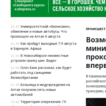
Университетский «бизнесмен»,
23:30
ПРОИСШЕСТ
обмеление и новые автобусы. Что
произошло на Алтае 6 августа
Возм
Как пройдут выходные 7-9 августа
22:40
мини
в Барнауле. Афиша
прок
В Новосибирске неизвестные
22:20
устроили свалку шин. Видео
впер
Ozon Банк рассказал, как будет
22:00
работать под санкциями
В Одинцове
Великобритании
российског
Больница и медучреждения на
21:40
помощница
Алтае получили пять новых
трагедию,
автомобилей
Территория опережения. ГК
10:00