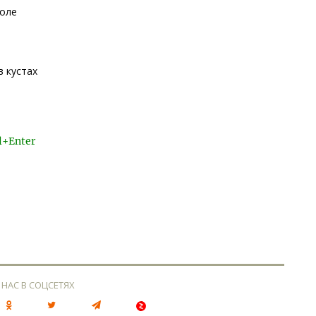
толе
 кустах
l+Enter
 НАС В СОЦСЕТЯХ