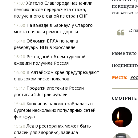
Жителю Славгорода назначили
17:07
покинула м
пенсию после перерасчета стажа,
связаться 
полученного в одной из стран СНГ
На въезде в Барнаул у Старого
17:00
«Спа
моста начался ремонт дороги
Обломки БПЛА попали в
16:40
резервуары НПЗ в Ярославле
Ранее тело
Рекордный объем турецкой
16:20
ежевики получила Россия
Подпишитес
В Алтайском крае предупреждают
16:00
Места
Ро
о высоком риске пожаров
Продажи ипотеки в России
15:47
достигли 2,6 трлн рублей
СМОТРИТЕ
Кишечная палочка забралась в
15:40
бургеры нескольких популярных сетей
фастфуда
Лед в ресторанах может быть
15:20
опасен для здоровья, заявила