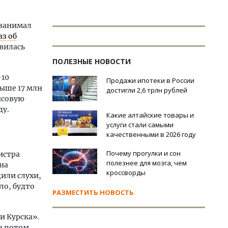
 занимал
з об
явилась
ПОЛЕЗНЫЕ НОВОСТИ
-10
Продажи ипотеки в России
ыше 17 млн
достигли 2,6 трлн рублей
нсовую
ду.
Какие алтайские товары и
услуги стали самыми
качественными в 2026 году
Почему прогулки и сон
истра
полезнее для мозга, чем
ина
кроссворды
или слухи,
ло, будто
РАЗМЕСТИТЬ НОВОСТЬ
и Курска».
 а потом