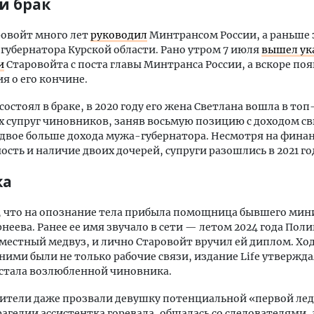
и брак
ровойт много лет
руководил
Минтрансом России, а раньше
губернатора Курской области. Рано утром 7 июля
вышел ука
и
Старовойта с поста главы Минтранса России, а вскоре по
 о его кончине.
состоял в браке, в 2020 году его жена Светлана вошла в топ
 супруг чиновников, заняв восьмую позицию с доходом св
двое больше дохода мужа-губернатора. Несмотря на фина
ость и наличие двоих дочерей, супруги разошлись в 2021 го
ка
, что на опознание тела прибыла помощница бывшего мин
неева. Ранее ее имя звучало в сети — летом 2024 года Пол
местный медвуз, и лично Старовойт вручил ей диплом. Ход
ними были не только рабочие связи, издание Life утвержда
стала возлюбленной чиновника.
тели даже прозвали девушку потенциальной «первой лед
рагедии ассистентка горевала, общалась со следователями,