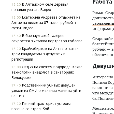
Работа 
В Алтайском селе деревья
19:20
повалил ураган. Видео
Роман Ста
Екатерина Андреева отдыхает на
19:00
должность 
Алтае на вилле за 87 тысяч рублей в
увольнени
сутки. Видео
информация
В барнаульской галерее
18:40
Старовойт 
откроется выставка портретов Рублева
богатейших
Крайизбирком на Алтае отказал
18:20
рублей — в
трем кандидатам в депутаты в
обеспеченн
регистрации
Девуш
Отдых на свежем водороде. Какие
18:00
технологии внедряют в санаториях
Интересно
Белокурихи
Полина Кор
Родственники убитых девушек
17:40
закончила 
узнали из СМИ о желании маньяка уйти
что между 
на СВО
бы Полина 
Пьяный тракторист устроил
17:20
Местные жи
погоню со стрельбой
На месте т