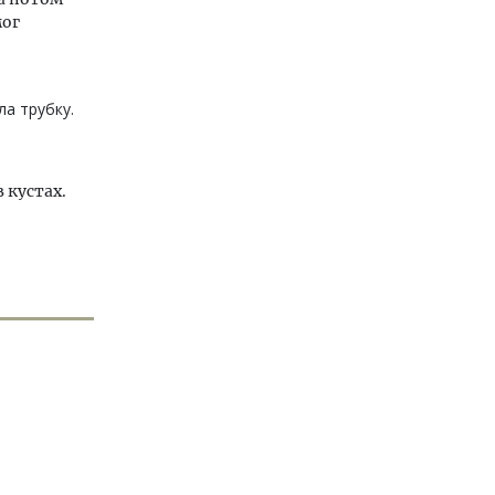
мог
а трубку.
 кустах.