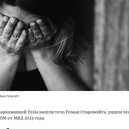
уровневые номера и вид на горы.
Архитектурный код начин
м будет новый бутик-отель
земли. Мощение крупно
кур» в Белокурихе
плитами становится нов
стандартом благоустрой
А И КВАРТИРЫ
СТРОИТЕЛЬСТВО
на плачет.
аркованной Tesla нашли тело Роман Старовойта, рядом л
ПМ от МВД 2023 года.