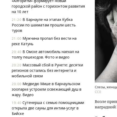
«Алгоритм» формирует новый
городской район с горизонтом развития
на 10 лет
В Барнауле на этапах Кубка
21:20
России по шахматам прошли шесть
туров
Мужчина пропал без вести на
21:00
реке Катунь
Двух
Каки
В Омске автомобиль наехал на
20:40
«Бел
толпу пешеходов. Фото и видео
Массовый сбой в Рунете: десятки
20:20
ДОМ
регионов остались без интернета и
мобильной связи
Медведю Мише в барнаульском
20:00
Слезы, женщи
зоопарке устроили освежающий душ в
СС0
жару. Видео
Возле прип
Сутенерша с семью помощницами
19:40
наградной 
открыла две сауны для интим-услуг в
Бийске