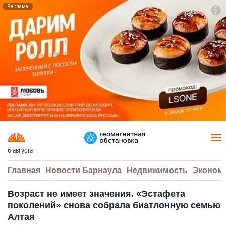
Реклама
To
F7
6 августа
Главная
Новости Барнаула
Недвижимость
Эконом
Возраст не имеет значения. «Эстафета
поколений» снова собрала биатлонную семью
Алтая