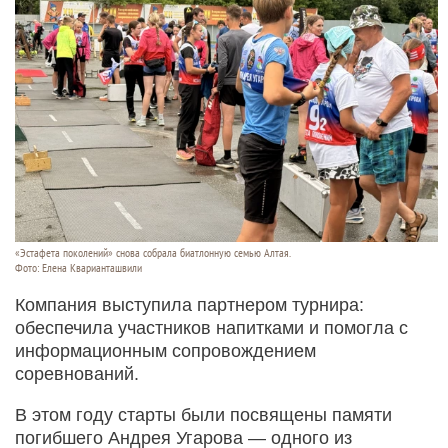
«Эстафета поколений» снова собрала биатлонную семью Алтая.
Фото: Елена Кварианташвили
Компания выступила партнером турнира:
обеспечила участников напитками и помогла с
информационным сопровождением
соревнований.
В этом году старты были посвящены памяти
погибшего Андрея Угарова — одного из