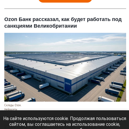
Ozon Банк рассказал, как будет работать под
санкциями Великобритании
Склады. Озон.
Нейросети
6 августа 2026 в 22:00
На сайте используются cookie. Продолжая пользоваться
сайтом, вы соглашаетесь на использование cookie,
Банк работает в стандартном режиме, и