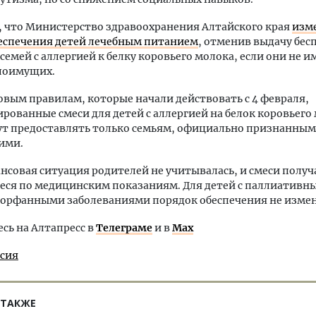
 что Министерство здравоохранения Алтайского края
изм
беспечения детей лечебным питанием
, отменив выдачу бес
 семей с аллергией к белку коровьего молока, если они не 
алоимущих.
овым правилам, которые начали действовать с 4 февраля,
рованные смеси для детей с аллергией на белок коровьего
ут предоставлять только семьям, официально признанным
ими.
нсовая ситуация родителей не учитывалась, и смеси получ
ся по медицинским показаниям. Для детей с паллиативн
 орфанными заболеваниями порядок обеспечения не изме
ь на Алтапресс в
Телеграме
и в
Max
ссия
 ТАКЖЕ