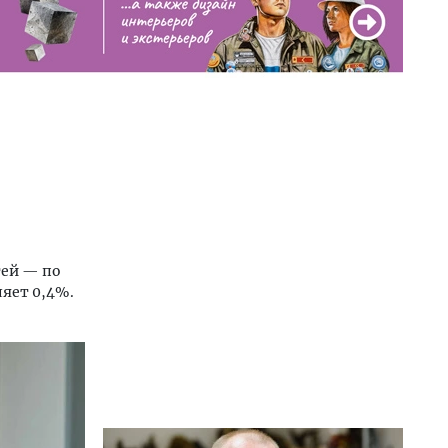
тей — по
яет 0,4%.