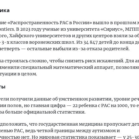
ика
ие «Распространенность РАС в России» вышло в прошлом 
ontiers. В 2023 году ученые из университета «Сириус», МГПП
го, Хайфского университетов и других центров взяли за о
-3-х классов воронежских школ. Из 34 847 детей до конца 
етверть — остальные выбыли из-за отказа родителей.
а строилась сложно, чтобы снизить риск искажений. Для а
именили специальный математический аппарат, позволя
итуации в целом.
ты
ели получили данные об умственном развитии, уровне реч
и полов, но главная цифра — 22 ребенка с РАС на 1000, то е
раза больше официальной статистики.
положить, что государственная медицина пропускает дет
пенью РАС, ведь четкой границы между аутизмом и
ностью нет. Но мировая статистика показывает — у 25-30