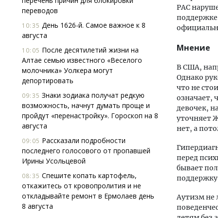
перечень причин для блокировки
РАС наруше
переводов
поддержке.
День 1626-й. Самое важное к 8
10:35
официальн
августа
Мнение
После десятилетий жизни на
10:05
Алтае семью известного «Веселого
В США, нап
молочника» Уолкера могут
Однако ру
депортировать
что не сто
Знаки зодиака получат редкую
09:35
означает, 
возможность, начнут думать проще и
девочек, н
пройдут «перенастройку». Гороскоп на 8
уточняет Ж
августа
нет, а пот
Рассказали подробности
09:05
Гипердиагн
последнего голосового от пропавшей
перед псих
Ирины Усольцевой
бывает пол
Спешите копать картофель,
08:35
поддержку
откажитесь от кровопролития и не
откладывайте ремонт в Ермолаев день
Аутизм не 
8 августа
поведенчес
детям без 