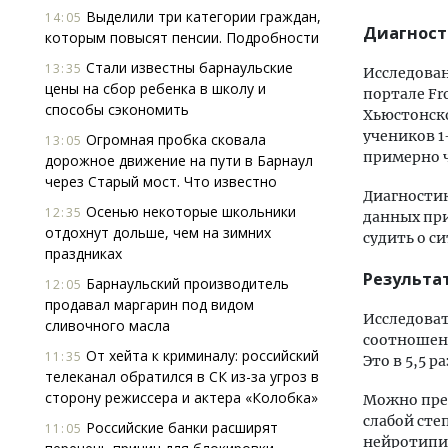
Выделили три категории граждан,
14:05
Диагност
которым повысят пенсии. Подробности
Стали известны барнаульские
13:35
Исследован
цены на сбор ребенка в школу и
портале Fr
способы сэкономить
Хьюстонско
учеников 1
Огромная пробка сковала
13:05
примерно ч
дорожное движение на пути в Барнаул
через Старый мост. Что известно
Диагностик
Осенью некоторые школьники
12:35
данных пр
отдохнут дольше, чем на зимних
судить о с
праздниках
Результа
Барнаульский производитель
12:05
продавал маргарин под видом
Исследоват
сливочного масла
соотношени
От хейта к криминалу: российский
11:35
Это в 5,5 
телеканал обратился в СК из-за угроз в
сторону режиссера и актера «Колобка»
Можно пред
слабой сте
Российские банки расширят
11:05
нейротипич