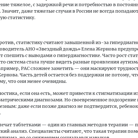
ние тяжелое, с задержкой речи и потребностью в постоян
 Значит, даже тяжелые случаи в России не всегда попадают
ую статистику.
ротив, статистику считают завышенной из-за гипердиагн
ководитель АНО «Звездный дождь» Елена Жернова предупр
ит спешить с выводами о гипердиагностике. Часто рост ста
что система стала лучше видеть разные проявления аутизма
апример, РАС сложнее заметить — они маскируют труднос
ернова. Часть детей остается без поддержки не потому, ч
ому, что они менее очевидны.
остика, если она есть, может привести к стигматизации из
иатрическими диагнозами. Но своевременное подозрение 
езным: даже если позже диагноз не подтвердится, ребено
.
лечат таблетками — один из главных методов терапии — 
кий анализ. Специалисты считают, что такая терапия пом
аутизма, но со снижением социальных навыков.