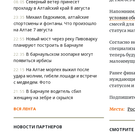
Северный ветер принесет
08:05
прохладу в Алтайский край 8 августа
Напомним,
Михаил Евдокимов, алтайские
23:35
условия о
спортсмены и фонтаны. Что произошло
смесей для
на Алтае 7 августа
статуса м
Новый мост через реку Пивоварку
22:55
Согласно н
планируют построить в Барнауле
специализи
В барнаульском зоопарке могут
22:35
теперь буд
появиться ирбисы
малоимущ
На Алтае морпех выжил после
22:15
Ранее фина
удара молнии, гибели лошади и встречи
нуждающие
с медведем. Фото
статусом и
В Барнауле водитель сбил
21:55
женщину на зебре и скрылся
Подпишитес
ВСЯ ЛЕНТА
Места
Ро
НОВОСТИ ПАРТНЕРОВ
СМОТРИТЕ