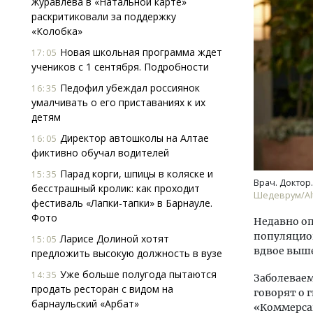
Журавлева в «Натальной карте»
раскритиковали за поддержку
«Колобка»
Новая школьная программа ждет
17:05
учеников с 1 сентября. Подробности
Педофил убеждал россиянок
16:35
умалчивать о его приставаниях к их
детям
Архи
зем
Директор автошколы на Алтае
16:05
пли
фиктивно обучал водителей
ста
Парад корги, шпицы в коляске и
15:35
СТР
Врач. Доктор
бесстрашный кролик: как проходит
Шедеврум/Alt
фестиваль «Лапки-тапки» в Барнауле.
Фото
Недавно оп
популяцион
Ларисе Долиной хотят
15:05
вдвое выше
предложить высокую должность в вузе
Уже больше полугода пытаются
14:35
Заболеваем
продать ресторан с видом на
говорят о 
барнаульский «Арбат»
«Коммерса