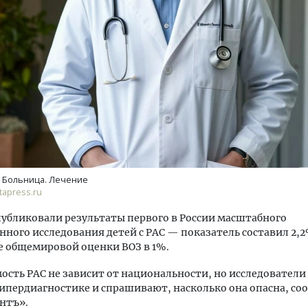
тектурный код начинается с
Смелость архитектурных 
ли. Мощение крупноформатными
Генеральный директор к
тами становится новым
ЗИАС — об эстетике горо
ндартом благоустройства
трендах в фасадах и разв
ОИТЕЛЬСТВО
СТРОИТЕЛЬСТВО
. Больница. Лечение
apress.ru
убликовали результаты первого в России масштабного
ного исследования детей с РАС — показатель составил 2,2
 общемировой оценки ВОЗ в 1%.
ость РАС не зависит от национальности, но исследователи
гипердиагностике и спрашивают, насколько она опасна, со
нтъ».