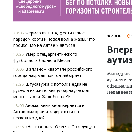
Фермер из США, фестиваль с
20:05
ЖИЗНЬ
парадом корги и новая волна жары. Что
произошло на Алтае 8 августа
Впер
Умер отец аргентинского
19:35
аути
футболиста Лионеля Месси
В элитном квартале российского
19:05
Минздрав о
города накрыли притон-лабиринт
аутистичес
Штукатурка с потолка едва не
18:35
официальны
рухнула на жительницу барнаульской
Недавнее и
многоэтажки. Жалобы на УК
Аномальный зной вернется в
18:05
Алтайский край и задержится на
несколько дней
«Не позорься, Олеся». Соведущую
17:35