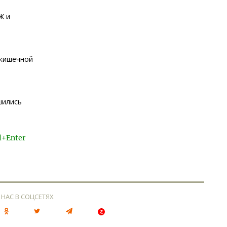
Ж и
 кишечной
шились
l+Enter
 НАС В СОЦСЕТЯХ