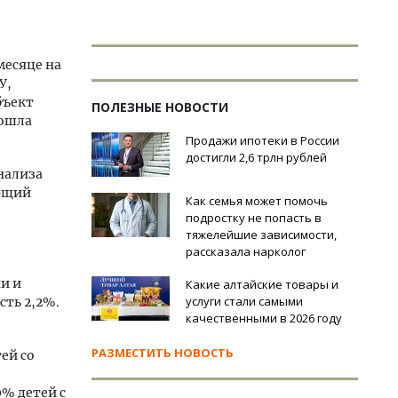
месяце на
У,
бъект
ПОЛЕЗНЫЕ НОВОСТИ
дошла
Продажи ипотеки в России
достигли 2,6 трлн рублей
нализа
ющий
Как семья может помочь
подростку не попасть в
тяжелейшие зависимости,
рассказала нарколог
и и
Какие алтайские товары и
услуги стали самыми
сть 2,2%.
качественными в 2026 году
РАЗМЕСТИТЬ НОВОСТЬ
ей со
% детей с