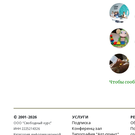
Чтобы сооб
© 2001-2026
УСЛУГИ
Р
Подписка
Об
ООО “Свободный курс”
Конференц-зал
П
ИНН 2225214326
Типография "Алт-принт"
с
Категория информационной