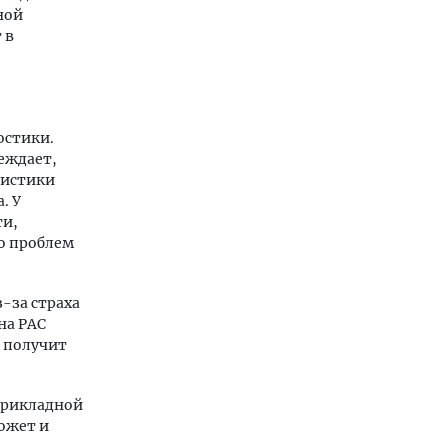
ной
 в
остики.
еждает,
тистики
. У
ти,
то проблем
-за страха
на РАС
к получит
прикладной
ожет и