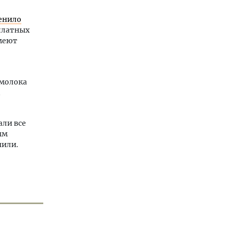
енило
платных
имеют
 молока
али все
ым
нили.