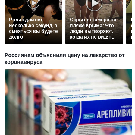
Ролик длится
Скрытая камера на
К
несколько секунд, а
пляже Крыма: Что
о
смеяться вы будете
люди вытворяют,
о
долго
когда их не видят...
р
Россиянам объяснили цену на лекарство от
коронавируса