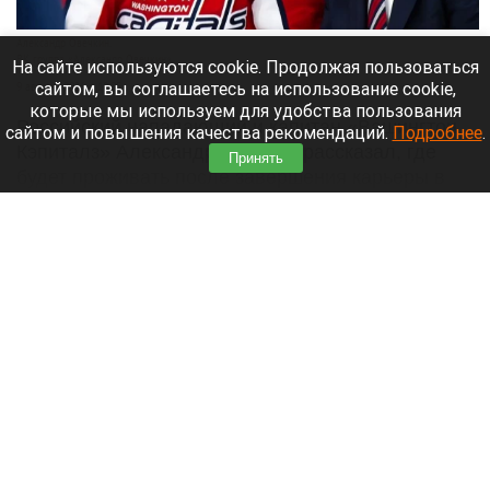
Александр Овечкин.
ВК группа «Александр Овечкин»
На сайте используются cookie. Продолжая пользоваться
сайтом, вы соглашаетесь на использование cookie,
9 августа 2026 в 10:05
которые мы используем для удобства пользования
Российский нападающий и капитан «Вашингтон
сайтом и повышения качества рекомендаций.
Подробнее
.
Кэпиталз» Александр Овечкин рассказал, где
Принять
будет проживать после завершения карьеры в
НХЛ,
Читать полностью
Группа альпинистов пропала после
восхождения на пик