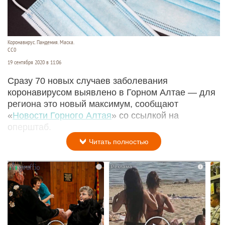
Коронавирус. Пандемия. Маска.
CC0
19 сентября 2020 в 11:06
Сразу 70 новых случаев заболевания
коронавирусом выявлено в Горном Алтае — для
региона это новый максимум, сообщают
«
Новости Горного Алтая
» со ссылкой на
оперштаб.
Читать полностью
i
i