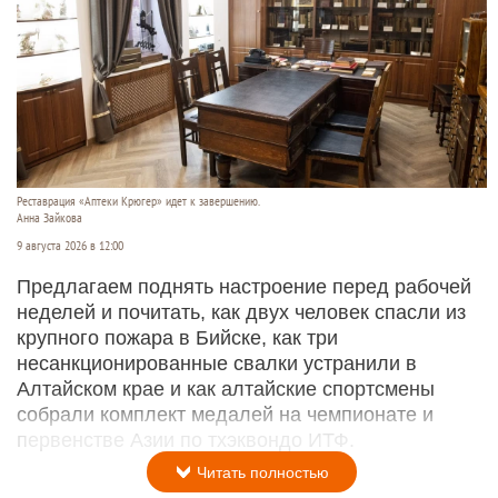
Реставрация «Аптеки Крюгер» идет к завершению.
Анна Зайкова
9 августа 2026 в 12:00
Предлагаем поднять настроение перед рабочей
неделей и почитать, как двух человек спасли из
крупного пожара в Бийске, как три
несанкционированные свалки устранили в
Алтайском крае и как алтайские спортсмены
собрали комплект медалей на чемпионате и
первенстве Азии по тхэквондо ИТФ.
Читать полностью