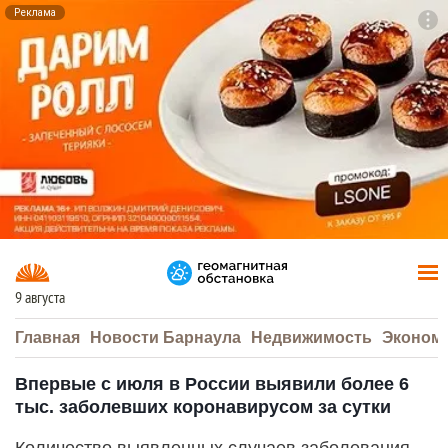
Реклама
To
F7
9 августа
Главная
Новости Барнаула
Недвижимость
Эконом
Впервые с июля в России выявили более 6
тыс. заболевших коронавирусом за сутки
Количество выявленных случаев заболевания