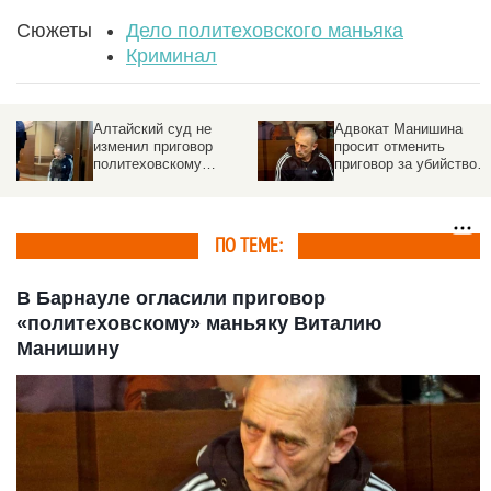
Сюжеты
Дело политеховского маньяка
Криминал
Алтайский суд не
Адвокат Манишина
изменил приговор
просит отменить
политеховскому
приговор за убийство
маньяку Манишину
11 девушек.
Подробности
апелляции
ПО ТЕМЕ:
В Барнауле огласили приговор
«политеховскому» маньяку Виталию
Манишину