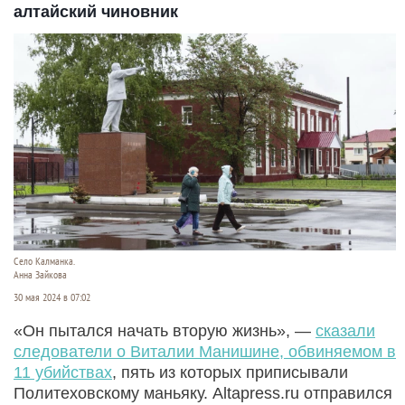
алтайский чиновник
Село Калманка.
Анна Зайкова
30 мая 2024 в 07:02
«Он пытался начать вторую жизнь», —
сказали
следователи о Виталии Манишине, обвиняемом в
11 убийствах
, пять из которых приписывали
Политеховскому маньяку. Altapress.ru отправился