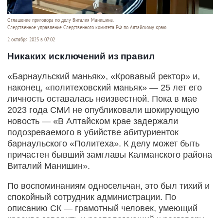
Оглашение приговора по делу Виталия Манишина.
Следственное управление Следственного комитета РФ по Алтайскому краю
2 октября 2025 в 07:02
Никаких исключений из правил
«Барнаульский маньяк», «Кровавый ректор» и,
наконец, «политеховский маньяк» — 25 лет его
личность оставалась неизвестной. Пока в мае
2023 года СМИ не опубликовали шокирующую
новость — «В Алтайском крае задержали
подозреваемого в убийстве абитуриенток
барнаульского «Политеха». К делу может быть
причастен бывший замглавы Калманского района
Виталий Манишин».
По воспоминаниям односельчан, это был тихий и
спокойный сотрудник администрации. По
описанию СК — грамотный человек, умеющий