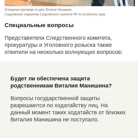
Оглашение приговора по делу Виталия Манишина.
Следственное управление Следственного комитета РФ по Алтайскому краю
Специальные вопросы
Представители Следственного комитета,
прокуратуры и Уголовного розыска также
ответили на несколько волнующих вопросов:
Будет ли обеспечена защита
Ост
родственникам Виталия Манишина?
«ба
аны
Вопросы государственной защиты
На 
а по
разрешаются по ходатайству лиц. На
при
данный момент таких ходатайств от близких
нер
Виталия Манишина не поступало.
про
ела
по 
лич