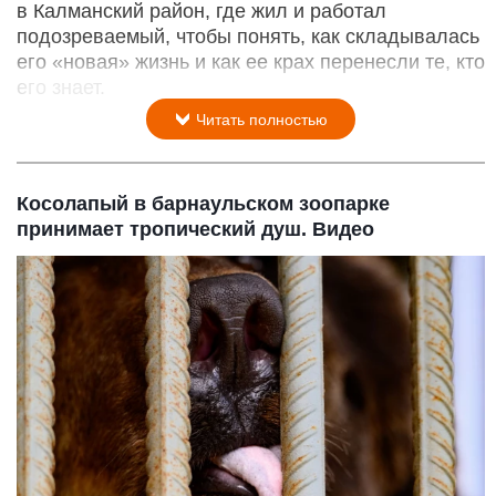
в Калманский район, где жил и работал
подозреваемый, чтобы понять, как складывалась
его «новая» жизнь и как ее крах перенесли те, кто
его знает.
Читать полностью
Косолапый в барнаульском зоопарке
принимает тропический душ. Видео