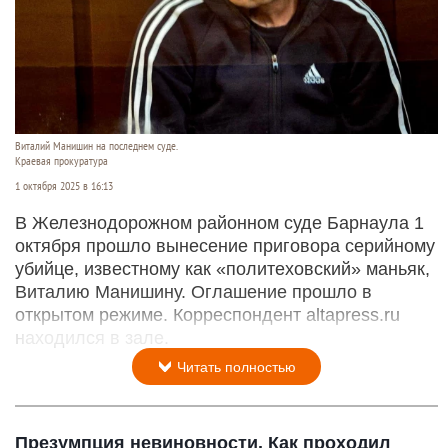
Виталий Манишин на последнем суде.
Краевая прокуратура
1 октября 2025 в 16:13
В Железнодорожном районном суде Барнаула 1
октября прошло вынесение приговора серийному
убийце, известному как «политеховский» маньяк,
Виталию Манишину. Оглашение прошло в
открытом режиме. Корреспондент altapress.ru
находился в зале.
Читать полностью
Презумпция невиновности. Как проходил