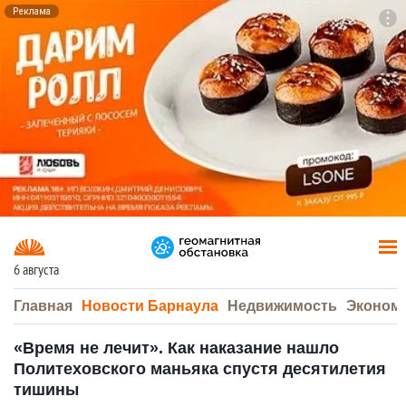
Реклама
To
F7
6 августа
Главная
Новости Барнаула
Недвижимость
Эконом
«Время не лечит». Как наказание нашло
Политеховского маньяка спустя десятилетия
тишины