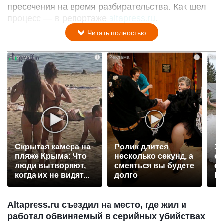
пресечения на время разбирательства. Как шел
процесс — в репортаже
altapress.ru
.
Читать полностью
i
i
Скрытая камера на
Ролик длится
Э
пляже Крыма: Что
несколько секунд, а
о
люди вытворяют,
смеяться вы будете
с
когда их не видят...
долго
П
р
Altapress.ru съездил на место, где жил и
работал обвиняемый в серийных убийствах