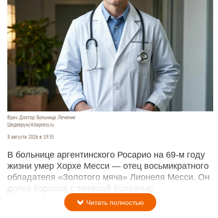
Врач. Доктор. Больница. Лечение
Шедеврум/Altapress.ru
8 августа 2026 в 19:35
В больнице аргентинского Росарио на 69-м году
жизни умер Хорхе Месси — отец восьмикратного
обладателя «Золотого мяча» Лионеля Месси. Он
долго боролся с тяжелой болезнью.
Читать полностью