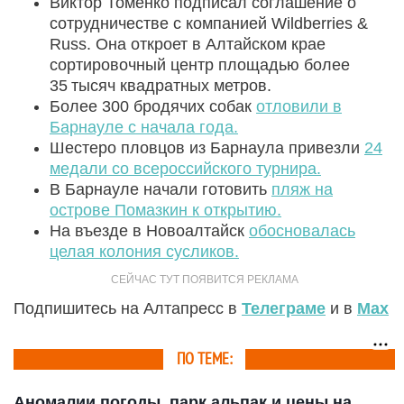
Виктор Томенко подписал соглашение о
сотрудничестве с компанией Wildberries &
Russ. Она откроет в Алтайском крае
сортировочный центр площадью более
35 тысяч квадратных метров.
Более 300 бродячих собак
отловили в
Барнауле с начала года.
Шестеро пловцов из Барнаула привезли
24
медали со всероссийского турнира.
В Барнауле начали готовить
пляж на
острове Помазкин к открытию.
На въезде в Новоалтайск
обосновалась
целая колония сусликов.
Подпишитесь на Алтапресс в
Телеграме
и в
Max
ПО ТЕМЕ:
Аномалии погоды, парк альпак и цены на