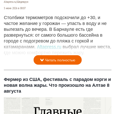
Altapress.ru/Шедеврум
5 июня 2026 в 08:07
Столбики термометров подскочили до +30, и
частое желание у горожан — упасть в воду и не
вылезать до вечера. В Барнауле есть где
развернуться: от самого большого бассейна в
городе с подогревом до пляжа с горкой и
катамаранами.
Altapress.ru
выбрал лучшие места,
где можно комфортно пережить жару.
Читать полностью
Фермер из США, фестиваль с парадом корги и
новая волна жары. Что произошло на Алтае 8
августа