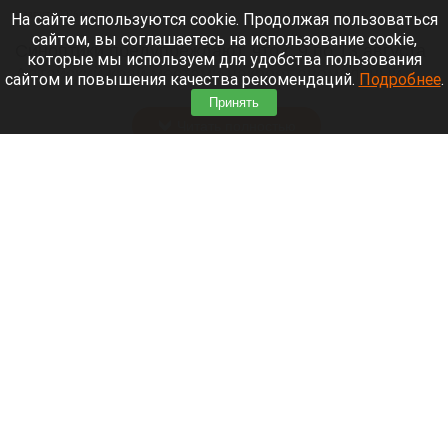
8 августа 2026 в 18:05
На сайте используются cookie. Продолжая пользоваться
сайтом, вы соглашаетесь на использование cookie,
Синоптики предупреждают, что с 9 по 13 августа
которые мы используем для удобства пользования
Алтайский край местами накроет аномальный
сайтом и повышения качества рекомендаций.
Подробнее
.
зной.
Принять
Читать полностью
Штукатурка с потолка едва не рухнула на
жительницу барнаульской многоэтажки.
Жалобы на УК