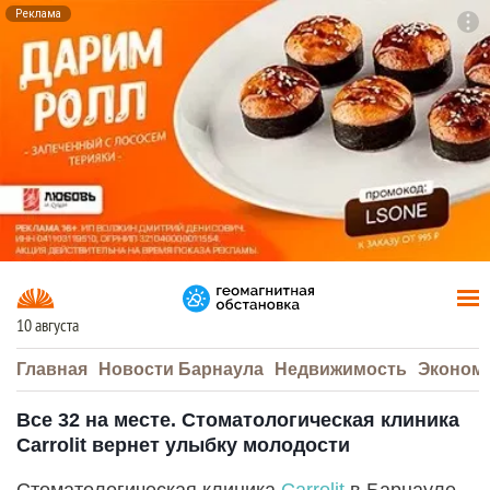
Реклама
To
F7
10 августа
Главная
Новости Барнаула
Недвижимость
Эконом
Все 32 на месте. Стоматологическая клиника
Carrolit вернет улыбку молодости
Стоматологическая клиника
Carrolit
в Барнауле