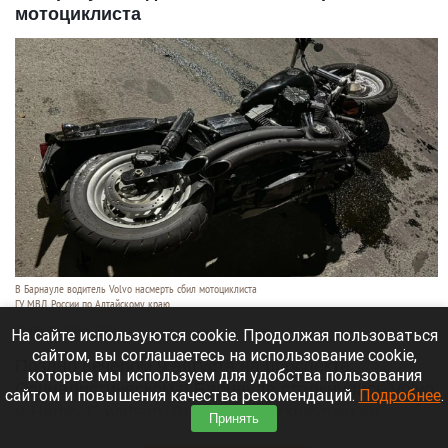
мотоциклиста
В Барнауле водитель Volvo насмерть сбил мотоциклиста
ГУ МВД России по Алтайскому краю
10 августа 2026 в 14:40
На сайте используются cookie. Продолжая пользоваться
сайтом, вы соглашаетесь на использование cookie,
Поздно вечером 9 августа на проспекте
которые мы используем для удобства пользования
Социалистическом в Барнауле столкнулись Volvo
сайтом и повышения качества рекомендаций.
Подробнее
.
и Harley Davidson. Водитель легковушки не
Принять
уступил дорогу мотоциклисту.