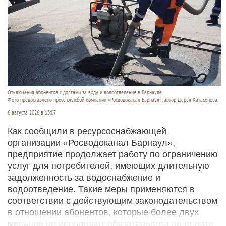
Отключения абонентов с долгами за воду и водоотведение в Барнауле.
Фото предоставлено пресс-службой компании «Росводоканал Барнаул», автор Дарья Катасонова.
6 августа 2026 в 13:07
Как сообщили в ресурсоснабжающей
организации «Росводоканал Барнаул»,
предприятие продолжает работу по ограничению
услуг для потребителей, имеющих длительную
задолженность за водоснабжение и
водоотведение. Такие меры применяются в
соответствии с действующим законодательством
в отношении абонентов, которые более двух
месяцев не исполняют обязательства по оплате.