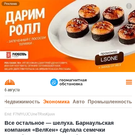
Реклама
To
F7
6 августа
а
Недвижимость
Экономика
Авто
Промышленность
Erid: F7NfYUJCUneTRxsKjuvx
Все остальное — шелуха. Барнаульская
компания «ВелКен» сделала семечки