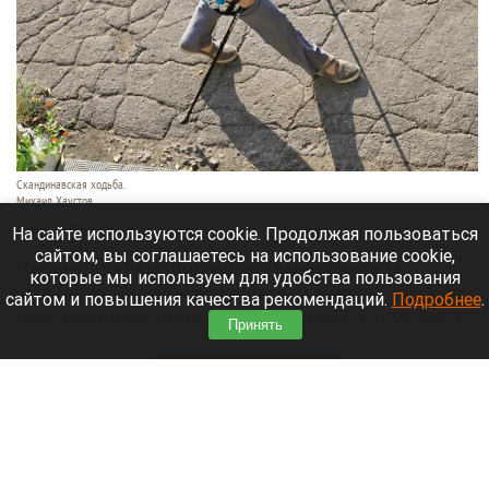
Скандинавская ходьба.
Михаил Хаустов
5 августа 2026 в 16:50
На сайте используются cookie. Продолжая пользоваться
сайтом, вы соглашаетесь на использование cookie,
Пешие прогулки повышают выносливость,
которые мы используем для удобства пользования
укрепляют иммунную систему и мышцы, снижают
сайтом и повышения качества рекомендаций.
Подробнее
.
риск развития диабета второго типа и улучшают
Принять
сон.
Читать полностью
«Политеховский маньяк» попросился в зону
спецоперации